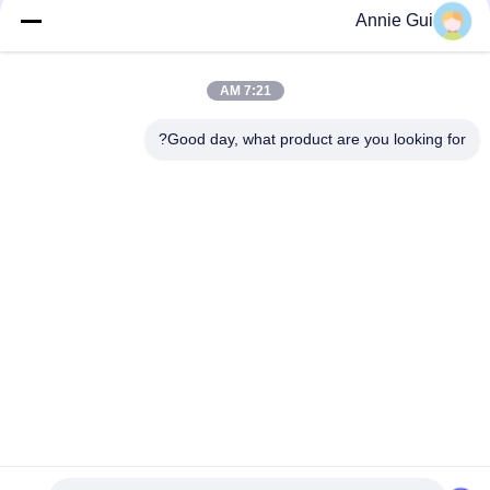
Seal Kit
Annie Gui
EC140 NOK Control Valve Seal Kit VOE14535506 Excavator
الهيدروليكية يا خواتم الأختام
7:21 AM
KOMATSU طقم ختم صمام التحكم في حفارة NOK PC360-7
Good day, what product are you looking for?
فئات شعبية
جميع
طقم ختم الأسطوانة 
أطقم ختم حفارة
الهيدروليكية
طقم ختم صمام 
طقم ختم المضخة 
التحكم
الهيدروليكية
اقتران المطاط 
قطع غيار هيدروليكية
Centaflex
مجموعة الختم 
ختم زيت المطاط
المشترك الدواري