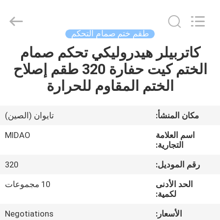
Tianhe
Qianjin
Midao
Oil
Seal
طقم ختم صمام التحكم
Firm.
All
Rights
كاتربيلر هيدروليكي تحكم صمام
منزل
Reserved.
الختم كيت حفارة 320 طقم إصلاح
المنتجات
الختم المقاوم للحرارة
حول
مكان المنشأ:
تايوان (الصين)
بنا
اسم العلامة
MIDAO
التجارية:
جولة
رقم الموديل:
320
في
الحد الأدنى
10 مجموعات
المعمل
لكمية:
الأسعار:
Negotiations