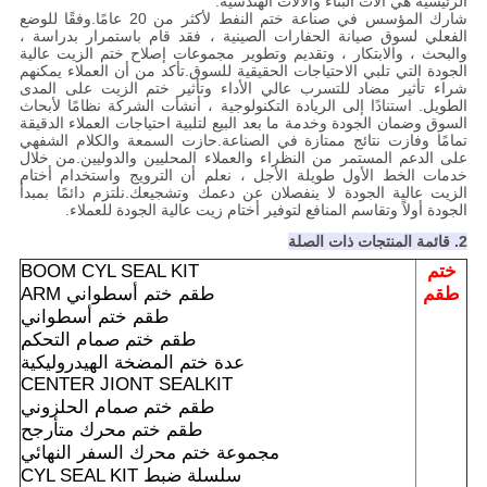
الرئيسية هي آلات البناء والآلات الهندسية.
شارك المؤسس في صناعة ختم النفط لأكثر من 20 عامًا.وفقًا للوضع
الفعلي لسوق صيانة الحفارات الصينية ، فقد قام باستمرار بدراسة ،
والبحث ، والابتكار ، وتقديم وتطوير مجموعات إصلاح ختم الزيت عالية
الجودة التي تلبي الاحتياجات الحقيقية للسوق.تأكد من أن العملاء يمكنهم
شراء تأثير مضاد للتسرب عالي الأداء وتأثير ختم الزيت على المدى
الطويل. استنادًا إلى الريادة التكنولوجية ، أنشأت الشركة نظامًا لأبحاث
السوق وضمان الجودة وخدمة ما بعد البيع لتلبية احتياجات العملاء الدقيقة
تمامًا وفازت نتائج ممتازة في الصناعة.حازت السمعة والكلام الشفهي
على الدعم المستمر من النظراء والعملاء المحليين والدوليين.من خلال
خدمات الخط الأول طويلة الأجل ، نعلم أن الترويج واستخدام أختام
الزيت عالية الجودة لا ينفصلان عن دعمك وتشجيعك.نلتزم دائمًا بمبدأ
الجودة أولاً وتقاسم المنافع لتوفير أختام زيت عالية الجودة للعملاء.
2. قائمة المنتجات ذات الصلة
ختم
BOOM CYL SEAL KIT
طقم
طقم ختم أسطواني ARM
طقم ختم أسطواني
طقم ختم صمام التحكم
عدة ختم المضخة الهيدروليكية
CENTER JIONT SEALKIT
طقم ختم صمام الحلزوني
طقم ختم محرك متأرجح
مجموعة ختم محرك السفر النهائي
سلسلة ضبط CYL SEAL KIT