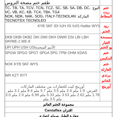
طقم ختم مضخة التروس
ختم
النوع: TC، TB، TA، TCV، TCN، TCZ، SC، SB، SA، DB، DC،
زيت
VC، VB، KC، KB، TC4، TB4، TG4
المطاط
الماركة: NOK، NDK، NAK، SOG، ITALY-TECNOLAN
TECNOTEX TECNOLEO
رود
KYB SKF IDI IUH ISI IUIS Hallite WYS
الختم
ممسحة
DKB DKBI DKBZ DKI DWI DKH DWIR DSI LBI LBH
VAY
ME-2 ME-8
الغبار
يو الختم
الأمم المتحدة
UPI UPH USH USI
ختم
SPGW SPGO SPGT SPGA SPG TPM OHM KDAS
المكبس
ختم
NOK KYB SKF WYS
العازلة
يرتدي
WR KZT RYT
الخاتم
أورينج
أورينج كيت للحفارات من مختلف الماركات
العرض: 1.9 ملم 2.4 ملم 3.5 ملم 5.7 ملم 8.4 ملم 3.1 ملم
1.78 ملم 2.62 ملم 3.53 ملم 5.33 ملم 6.99 ملم 2.0 ملم 3.0
ملم 3.5 ملم
مجموعة الختم العائم
اقتران Centaflex
حفارة الطيار صمام انتهازي