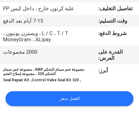
ضبط
تفاصيل التغليف:
علبة كرتون خارج ، داخل كيس PP
الجودة
وقت التسليم:
7-15 أيام بعد الدفع
اتصل
شروط الدفع:
L / C ، T / T ، ويسترن يونيون ،
MoneyGram ، ALipay
بنا
القدرة على
2000 مجموعات
العرض:
أخبار
أبرز:
مجموعة ختم صمام التحكم NBR ، مجموعة ختم صمام
التحكم 320 ، مجموعة إصلاح الختم
,
,
Seal Repair Kit
320 Control Valve Seal Kit
جميع
القضايا
افضل سعر
طلب
اقتباس