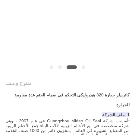
VIDEOS
خريطة
الموقع
سياسة
الخصوصية
منتوج وصف
كاتربيلر حفارة 320 هيدروليكي التحكم في صمام الختم عدة مقاومة
للحرارة
1. ملف الشركة
تأسست شركة Guangzhou Midao Oil Seal في عام 2007 ، وهي
شركة متخصصة في بيع الأختام الزيتية لآلات البناء.جمع الأختام الزيتية
من المصانع الشهيرة في العالم ، بمخزون دائم من 1000 صنف.الخدمة