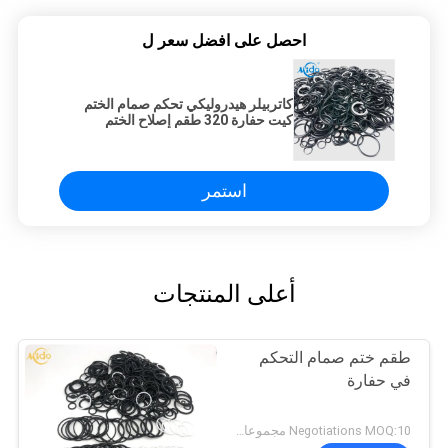
احصل على افضل سعر ل
كاتربيلر هيدروليكي تحكم صمام الختم
كيت حفارة 320 طقم إصلاح الختم
المقاوم للحرارة
استمر
أعلى المنتجات
طقم ختم صمام التحكم
في حفارة
Negotiations MOQ:10 مجموعات