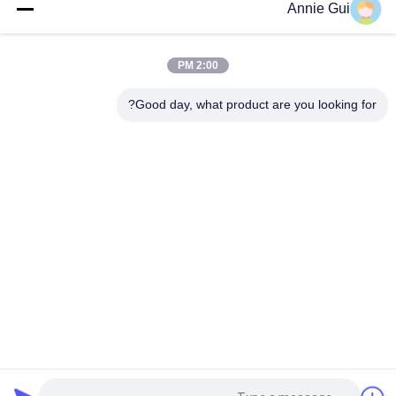
Annie Gui
مجموعة ختم المضخة الهيدروليكية SBS120 مناسبة لمجموعة ختم
الحفارات موديلات CAT 320C D
2:00 PM
مجموعة الختم الهيدروليكي للضخة 708-2G-00024 HPV140 عالية
الأداء لـ PC300-7 PC350-7 PC360-7
Good day, what product are you looking for?
فئات شعبية
جميع
طقم ختم الأسطوانة 
أطقم ختم حفارة
الهيدروليكية
طقم ختم صمام 
طقم ختم المضخة 
التحكم
الهيدروليكية
اقتران المطاط 
قطع غيار هيدروليكية
Centaflex
مجموعة الختم 
ختم زيت المطاط
المشترك الدواري