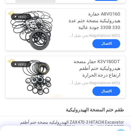
A8VO160 حفارة
هيدروليكية مضخة ختم عدة
330 330B جودة عالية
Negotiations MOQ:نحن نقبل أمر المحاكمة
الاتصال
K3V180DT حفار مضخة
هيدروليكية ختم أطقم
ارتفاع درجة الحرارة
والضغط العالي
Negotiations MOQ:نحن نقبل أمر المحاكمة
الاتصال
طقم ختم المضخة الهيدروليكية
ZAX470-3 HITACHI Excavator الهيدروليكية مضخة ختم أطقم
K5V200 Komatsu Seal Kit NBR PTFE