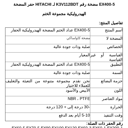
EX400-5 مضخة رقم K3V112BDT لـ HITACHI حفر المضخة
الهيدروليكية مجموعة الختم
تفاصيل المنتج:
اسم المنتج
EX400-5 عداد الختم المضخة الهيدروليكية الحفار
المضخة لا
مضخة كاواساكي
الخصائص
صلبة وذات جودة عالية
القياسية أو غير
المعيار
القياسية
التطبيق
EX400-5 عداد الختم المضخة الهيدروليكية الحفار
السمة
صلبة وذات جودة عالية
حزمة البضائع
نحن نقدم مجموعة متنوعة من التعبئة والتغليف
للعملاء للاختيار
اللون
الأبيض والأسود
مواد العناصر
NBR ، PTFE
الحرارة
-30 درجة إلى + 120 درجة
وقت التنفيذ
5-10 أيام بعد الدفع
رقم الحفر ذات الصلة: