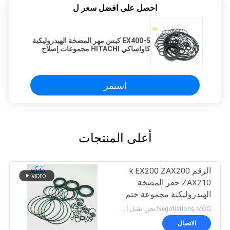
احصل على افضل سعر ل
EX400-5 كيس مهر المضخة الهيدروليكية
كاواساكي HITACHI مجموعات إصلاح
المضخة الرئيسية
استمر
أعلى المنتجات
الرقم k EX200 ZAX200
ZAX210 حفر المضخة
الهيدروليكية مجموعة ختم
الضغط العالي
Negotiations MOQ:نحن نقبل أمر المحاكمة
الاتصال