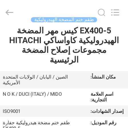
Tianhe
Qianjin
Midao
Oil
Seal
طقم ختم المضخة الهيدروليكية
Firm.
All
Rights
EX400-5 كيس مهر المضخة
منزل
Reserved.
الهيدروليكية كاواساكي HITACHI
المنتجات
مجموعات إصلاح المضخة
الرئيسية
حول
بنا
مكان المنشأ:
الصين / اليابان / الولايات المتحدة
الأمريكية
جولة
اسم العلامة
N O K / DUCI (ITALY) / MIDO
التجارية:
في
إصدار الشهادات:
ISO9001
المعمل
رقم الموديل:
طقم ختم مضخة هيدروليكية حفارة