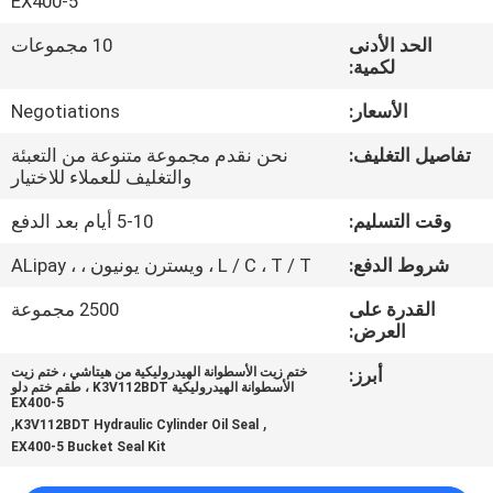
EX400-5
ضبط
الحد الأدنى
10 مجموعات
الجودة
لكمية:
الأسعار:
Negotiations
اتصل
بنا
تفاصيل التغليف:
نحن نقدم مجموعة متنوعة من التعبئة
والتغليف للعملاء للاختيار
وقت التسليم:
5-10 أيام بعد الدفع
أخبار
شروط الدفع:
L / C ، T / T ، ويسترن يونيون ، ، ALipay
جميع
القدرة على
2500 مجموعة
العرض:
القضايا
أبرز:
ختم زيت الأسطوانة الهيدروليكية من هيتاشي ، ختم زيت
الأسطوانة الهيدروليكية K3V112BDT ، طقم ختم دلو
طلب
EX400-5
,
,
K3V112BDT Hydraulic Cylinder Oil Seal
اقتباس
EX400-5 Bucket Seal Kit