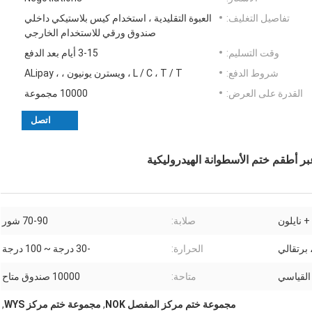
تفاصيل التغليف:
العبوة التقليدية ، استخدام كيس بلاستيكي داخلي
صندوق ورقي للاستخدام الخارجي
وقت التسليم:
3-15 أيام بعد الدفع
شروط الدفع:
L / C ، T / T ، ويسترن يونيون ، ، ALipay
القدرة على العرض:
10000 مجموعة
اتصل
+ نايلون
صلابة:
70-90 شور
برتقالي
الحرارة:
-30 درجة ~ 100 درجة
القياسي
متاحة:
10000 صندوق متاح
مجموعة ختم مركز المفصل NOK
,
مجموعة ختم مركز WYS
,