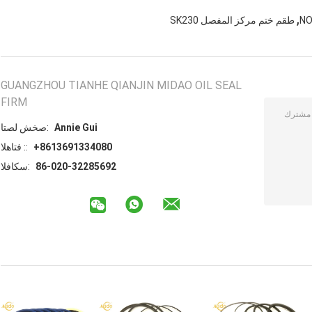
,
طقم ختم مركز المفصل SK230
GUANGZHOU TIANHE QIANJIN MIDAO OIL SEAL
FIRM
Annie Gui
اتصل شخص:
+8613691334080
الهاتف ::
86-020-32285692
الفاكس: