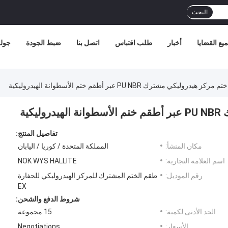
البحث
يع القضايا
أخبار
طلب اقتباس
اتصل بنا
ضبط الجودة
جولة
تفاصيل المنتج:
مكان المنشأ:
المملكة المتحدة / كوريا / اليابان
اسم العلامة التجارية:
NOK WYS HALLITE
رقم الموديل:
طقم الختم المشترك للمركز الهيدروليكي للحفارة
EX
شروط الدفع والشحن:
الحد الأدنى لكمية:
15 مجموعة
الأسعار:
Negotiations