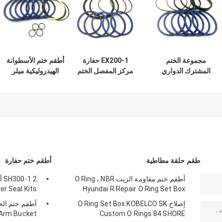
مجموعة الختم
EX200-1 حفارة
أطقم ختم الأسطوانة
المشترك الدواري
مركز المفصل الختم
الهيدروليكية ميلر
للحفرة عالية الضغط
عدة PU الهيدروليكية
حفارة EX120
PC200 PC220
إصلاحات طقم الختم
EX200 EX300
مجموعة الختم
المطاط يا الدائري
المشترك المركزي
الأختام
طقم حلقة مطاطية
أطقم ختم حفارة
أطقم ختم مقاومة الزيت O Ring ، NBR
r Seal Kits
Hyundai R Repair O Ring Set Box
إصلاح O Ring Set Box KOBELCO SK
 Arm Bucket
Custom O Rings 84 SHORE