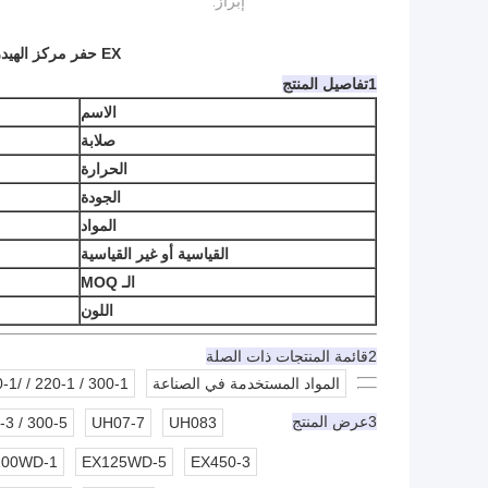
إبراز:
EX حفر مركز الهيدروليكية مجموعة الختم المشترك
1تفاصيل المنتج
الاسم
صلابة
الحرارة
الجودة
المواد
القياسية أو غير القياسية
الـ MOQ
اللون
2قائمة المنتجات ذات الصلة
المواد المستخدمة في الصناعة
3عرض المنتج
-3 / 300-5
UH07-7
UH083
100WD-1
EX125WD-5
EX450-3