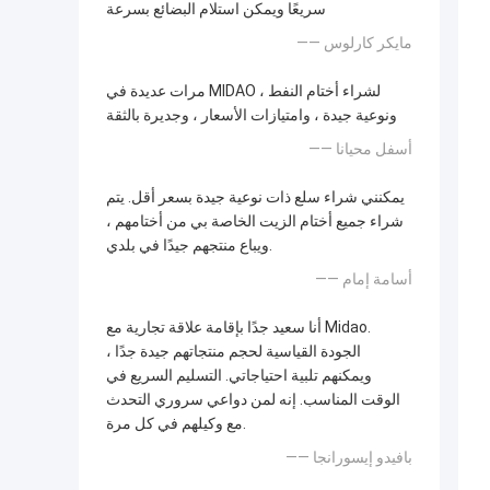
سريعًا ويمكن استلام البضائع بسرعة
—— مايكر كارلوس
مرات عديدة في MIDAO لشراء أختام النفط ،
ونوعية جيدة ، وامتيازات الأسعار ، وجديرة بالثقة
—— أسفل محيانا
يمكنني شراء سلع ذات نوعية جيدة بسعر أقل. يتم
شراء جميع أختام الزيت الخاصة بي من أختامهم ،
ويباع منتجهم جيدًا في بلدي.
—— أسامة إمام
أنا سعيد جدًا بإقامة علاقة تجارية مع Midao.
الجودة القياسية لحجم منتجاتهم جيدة جدًا ،
ويمكنهم تلبية احتياجاتي. التسليم السريع في
الوقت المناسب. إنه لمن دواعي سروري التحدث
مع وكيلهم في كل مرة.
—— بافيدو إيسورانجا