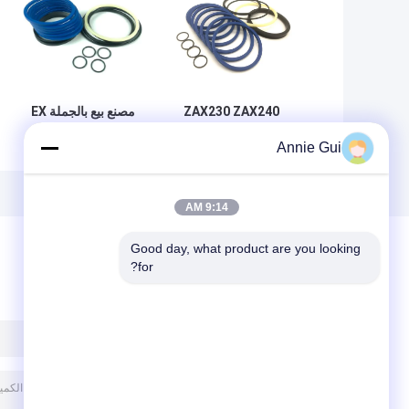
ZAX230 ZAX240
مصنع بيع بالجملة EX
ZAX330 Center
ZAXIS مركز
Annie Gui
Joint Seal Kit
مجموعة الختم
TPU NBR Bob Seal
المشترك مجموعة
Kit
الختم المشترك الدوار
PU NBR المطاط
9:14 AM
Good day, what product are you looking 
for?
ترك رسالة