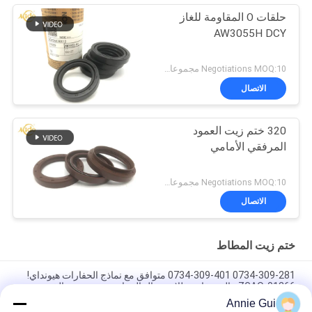
حلقات O المقاومة للغاز
AW3055H DCY
Negotiations MOQ:10 مجموعات
الاتصال
320 ختم زيت العمود
المرفقي الأمامي
Negotiations MOQ:10 مجموعات
الاتصال
ختم زيت المطاط
0734-309-281 0734-309-401 متوافق مع نماذج الحفارات هيونداي!
ZGAQ-01266 عالية مقاومة للاستعمال الحفارة محور عمود الختم
Annie Gui