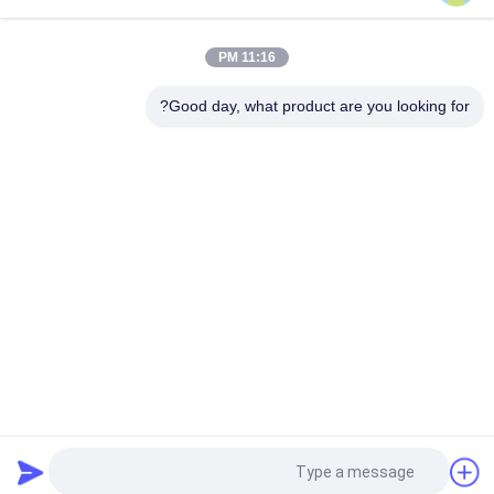
TCN TCV T 20 HP Kohler Engine Crankshaft Seal CZ FKM NBR
استبدال ختم العمود المرفقي
11:16 PM
أختام زيت المطاط الخلفي للعمود المرفقي 320 TCV 115 * 150 * 16
حلقات مقاومة للزيت O حلقات FKM FPM
Good day, what product are you looking for?
فئات شعبية
جميع
طقم ختم الأسطوانة 
أطقم ختم حفارة
الهيدروليكية
طقم ختم صمام 
طقم ختم المضخة 
التحكم
الهيدروليكية
اقتران المطاط 
قطع غيار هيدروليكية
Centaflex
مجموعة الختم 
ختم زيت المطاط
المشترك الدواري
طلب اقتباس