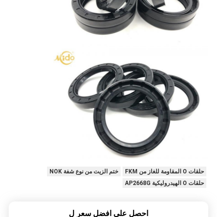
حلقات O المقاومة للغاز من FKM
ختم الزيت من نوع شفة NOK
حلقات O الهيدروليكية AP2668G
احصل على افضل سعر ل