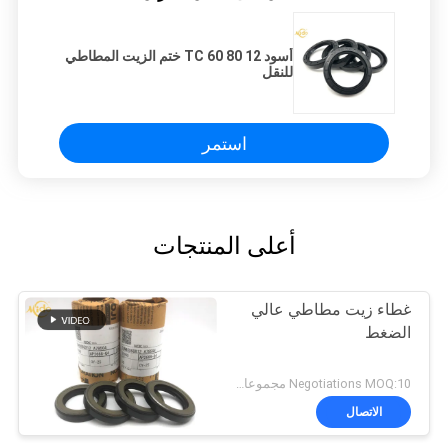
أسود TC 60 80 12 ختم الزيت المطاطي
للنقل
استمر
أعلى المنتجات
غطاء زيت مطاطي عالي
الضغط
Negotiations MOQ:10 مجموعات
الاتصال