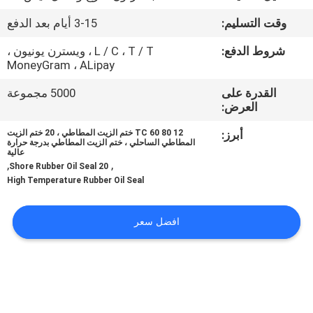
ضبط
وقت التسليم:
3-15 أيام بعد الدفع
الجودة
شروط الدفع:
L / C ، T / T ، ويسترن يونيون ،
MoneyGram ، ALipay
اتصل
القدرة على
5000 مجموعة
بنا
العرض:
أبرز:
TC 60 80 12 ختم الزيت المطاطي ، 20 ختم الزيت
أخبار
المطاطي الساحلي ، ختم الزيت المطاطي بدرجة حرارة
عالية
,
,
20 Shore Rubber Oil Seal
High Temperature Rubber Oil Seal
جميع
القضايا
افضل سعر
طلب
اقتباس