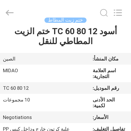
Tianhe
Qianjin
Midao
Oil
Seal
ختم زيت المطاط
Firm.
All
Rights
أسود TC 60 80 12 ختم الزيت
منزل
Reserved.
المطاطي للنقل
المنتجات
مكان المنشأ:
الصين
حول
اسم العلامة
MIDAO
بنا
التجارية:
رقم الموديل:
TC 60 80 12
جولة
الحد الأدنى
10 مجموعات
في
لكمية:
المعمل
الأسعار:
Negotiations
تفاصيل التغليف:
علبة كرتون خارج وداخل كيس PP