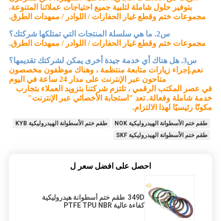
بتوفير حلول شاملة لتلبية جميع احتياجات عملائنا المتنوعة.
مجموعات ختم وقطع غيار الحفارات / اللوادر / ممهدات الطرق.
س2. ما هي سلسلة المنتجات التي تمتلكها شركتك؟
مجموعات ختم وقطع غيار الحفارات / اللوادر / ممهدات الطرق.
س3. هل هناك أي خدمة جيدة أخرى يمكن لشركتك تقديمها؟
نعم.
إجراء زيارات متابعة منتظمة ، وهناك موظفون مخصصون
متاحون عبر الإنترنت على مدار 24 ساعة في اليوم
في عصر المكتب الرقمي ، تلتزم شركتنا بتزويد العملاء بتجارب
خدمة شاملة وفعالة. تعد "استجابة الأخصائي عبر الإنترنت"
مكونًا رئيسيًا لهذا الالتزام.
طقم ختم الأسطوانة الهيدروليكية NOK
طقم ختم الأسطوانة الهيدروليكية KYB
طقم ختم الأسطوانة الهيدروليكية SKF
احصل على افضل سعر ل
349D طقم ختم أسطوانة هيدروليكية
كفاءة عالية PTFE TPU NBR