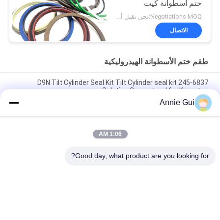
ختم اسطوانة كيت
Negotiations MOQ:نحن نقبل أمر المحاكمة
الاتصال
طقم ختم الأسطوانة الهيدروليكية
245-6837 D9N Tilt Cylinder Seal Kit Tilt Cylinder seal kit
Solution Guaranteed for Komatsu
Annie Gui
4474521 مجموعة غطاء أسطوانة هيدروليكية عالية الجودة لحفارات
هيتاشي EX1200-5C EX1200-5D ZX1000K-3
1:06 AM
High Pressure 707-99-85350 PC2000-8 Arm BH Hydraulic
Cylinder Seal Kit
Good day, what product are you looking for?
فئات شعبية
جميع
طقم ختم الأسطوانة 
أطقم ختم حفارة
الهيدروليكية