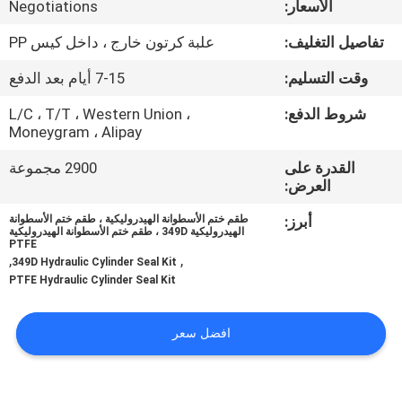
الأسعار:
Negotiations
ضبط
الجودة
تفاصيل التغليف:
علبة كرتون خارج ، داخل كيس PP
وقت التسليم:
7-15 أيام بعد الدفع
اتصل
شروط الدفع:
L/C ، T/T ، Western Union ،
بنا
Moneygram ، Alipay
القدرة على
2900 مجموعة
أخبار
العرض:
أبرز:
طقم ختم الأسطوانة الهيدروليكية ، طقم ختم الأسطوانة
الهيدروليكية 349D ، طقم ختم الأسطوانة الهيدروليكية
جميع
PTFE
,
,
349D Hydraulic Cylinder Seal Kit
القضايا
PTFE Hydraulic Cylinder Seal Kit
طلب
افضل سعر
اقتباس