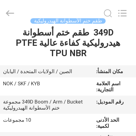
Tianhe
Qianjin
Midao
Oil
Seal
طقم ختم الأسطوانة الهيدروليكية
Firm.
All
Rights
349D طقم ختم أسطوانة
منزل
Reserved.
هيدروليكية كفاءة عالية PTFE
المنتجات
TPU NBR
حول
مكان المنشأ:
الصين / الولايات المتحدة / اليابان
بنا
اسم العلامة
NOK / SKF / KYB
التجارية:
جولة
رقم الموديل:
349D Boom / Arm / Bucket مجموعة
ختم الأسطوانة الهيدروليكية
في
المعمل
الحد الأدنى
10 مجموعات
لكمية: