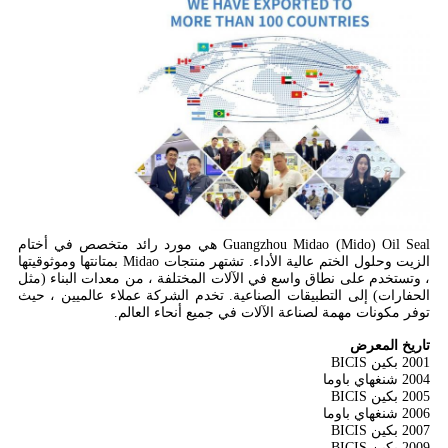
Guangzhou Midao (Mido) Oil Seal هي مورد رائد متخصص في أختام
الزيت وحلول الختم عالية الأداء. تشتهر منتجات Midao بمتانتها وموثوقيتها
، وتستخدم على نطاق واسع في الآلات المختلفة ، من معدات البناء (مثل
الحفارات) إلى التطبيقات الصناعية. تخدم الشركة عملاء عالميين ، حيث
توفر مكونات مهمة لصناعة الآلات في جميع أنحاء العالم.
ت
اريخ المعرض
2001 بكين BICIS
2004 شنغهاي باوما
2005 بكين BICIS
2006 شنغهاي باوما
2007 بكين BICIS
2009 بكين BICIS