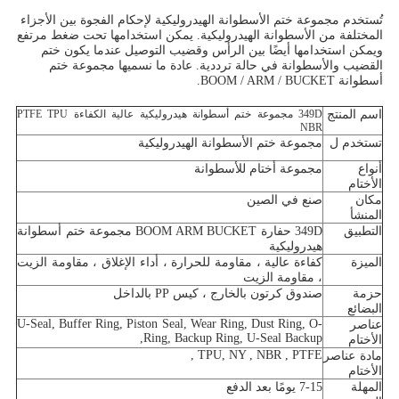
تُستخدم مجموعة ختم الأسطوانة الهيدروليكية لإحكام الفجوة بين الأجزاء
المختلفة من الأسطوانة الهيدروليكية. يمكن استخدامها تحت ضغط مرتفع
ويمكن استخدامها أيضًا بين الرأس وقضيب التوصيل عندما يكون ختم
القضيب والأسطوانة في حالة ترددية. عادة ما نسميها مجموعة ختم
أسطوانة BOOM / ARM / BUCKET.
اسم المنتج
349D مجموعة ختم أسطوانة هيدروليكية عالية الكفاءة PTFE TPU
NBR
تستخدم ل
مجموعة ختم الأسطوانة الهيدروليكية
أنواع
مجموعة أختام للأسطوانة
الأختام
مكان
صنع في الصين
المنشأ
التطبيق
349D حفارة BOOM ARM BUCKET مجموعة ختم أسطوانة
هيدروليكية
الميزة
كفاءة عالية ، مقاومة للحرارة ، أداء الإغلاق ، مقاومة الزيت
، مقاومة الزيت
حزمة
صندوق كرتون بالخارج ، كيس PP بالداخل
البضائع
U-Seal, Buffer Ring, Piston Seal, Wear Ring, Dust Ring, O-
عناصر
Ring, Backup Ring, U-Seal Backup,
الأختام
TPU, NY , NBR , PTFE ,
مادة عناصر
الأختام
المهلة
7-15 يومًا بعد الدفع