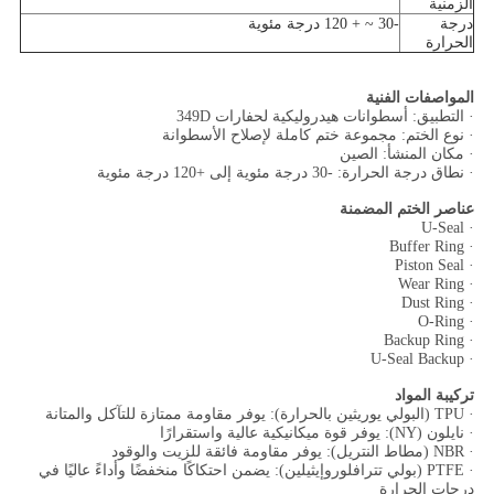
الزمنية
درجة
-30 ~ + 120 درجة مئوية
الحرارة
المواصفات الفنية
· التطبيق: أسطوانات هيدروليكية لحفارات 349D
· نوع الختم: مجموعة ختم كاملة لإصلاح الأسطوانة
· مكان المنشأ: الصين
· نطاق درجة الحرارة: -30 درجة مئوية إلى +120 درجة مئوية
عناصر الختم المضمنة
· U-Seal
· Buffer Ring
· Piston Seal
· Wear Ring
· Dust Ring
· O-Ring
· Backup Ring
· U-Seal Backup
تركيبة المواد
· TPU (البولي يوريثين بالحرارة): يوفر مقاومة ممتازة للتآكل والمتانة
· نايلون (NY): يوفر قوة ميكانيكية عالية واستقرارًا
· NBR (مطاط النتريل): يوفر مقاومة فائقة للزيت والوقود
· PTFE (بولي تترافلوروإيثيلين): يضمن احتكاكًا منخفضًا وأداءً عاليًا في
درجات الحرارة