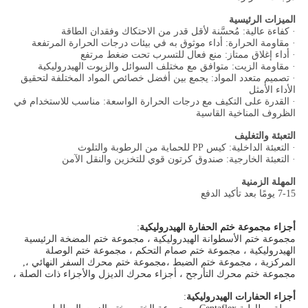
الميزات الرئيسية
· كفاءة عالية: مُحسَّنة لأقل قدر من الاحتكاك وفقدان الطاقة
· مقاومة الحرارة: أداء موثوق به في بيئات درجات الحرارة المرتفعة
· أداء إغلاق ممتاز: منع فعال للتسرب تحت ضغط مرتفع
· مقاومة الزيت: متوافق مع مختلف السوائل والزيوت الهيدروليكية
· تصميم متعدد المواد: يجمع بين أفضل خصائص المواد المختلفة لتحقيق
الأداء الأمثل
· القدرة على التكيف مع درجات الحرارة الواسعة: مناسب للاستخدام في
الظروف المناخية القاسية
التعبئة والتغليف
· التعبئة الداخلية: كيس PP للحماية من الرطوبة والتلوث
· التعبئة الخارجية: صندوق كرتون قوي للتخزين والنقل الآمن
المهلة الزمنية
7-15 يومًا بعد تأكيد الدفع
أجزاء مجموعة ختم الحفارة الهيدروليكية
:
مجموعة ختم الأسطوانة الهيدروليكية ، مجموعة ختم المضخة الرئيسية
الهيدروليكية ، مجموعة ختم صمام التحكم ، مجموعة ختم الوصلة
المركزية ، مجموعة ختم الضبط ،
مجموعة ختم محرك السفر النهائي ،
,
مجموعة ختم محرك التأرجح ، أجزاء محرك الديزل والأجزاء ذات الصلة ،
أجزاء الحفارات الهيدروليكية
: