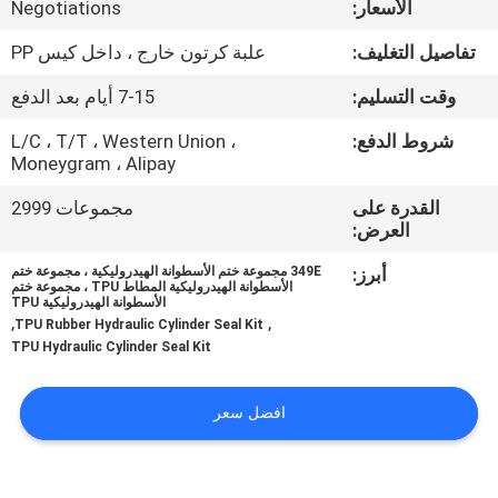
الأسعار:
Negotiations
ضبط
الجودة
تفاصيل التغليف:
علبة كرتون خارج ، داخل كيس PP
وقت التسليم:
7-15 أيام بعد الدفع
اتصل
شروط الدفع:
L/C ، T/T ، Western Union ،
بنا
Moneygram ، Alipay
القدرة على
مجموعات 2999
أخبار
العرض:
أبرز:
349E مجموعة ختم الأسطوانة الهيدروليكية ، مجموعة ختم
الأسطوانة الهيدروليكية المطاط TPU ، مجموعة ختم
جميع
الأسطوانة الهيدروليكية TPU
,
,
TPU Rubber Hydraulic Cylinder Seal Kit
القضايا
TPU Hydraulic Cylinder Seal Kit
طلب
افضل سعر
اقتباس