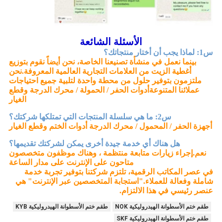
الأسئلة الشائعة
س1: لماذا يجب أن أختار منتجاتك؟
بينما نعمل في منشأة تصنيعنا الخاصة، نحن أيضاً نقوم بتوزيع
أغطية الزيت من العلامات التجارية العالمية المعروفة.نحن
ملتزمون بتوفير حلول من محطة واحدة لتلبية جميع احتياجات
عملائنا المتنوعةأدوات الحفر / الحمولة / محرك الدرجة وقطع
الغيار
س2: ما هي سلسلة المنتجات التي تمتلكها شركتك؟
أجهزة الحفر / المحمول / محرك الدرجة أدوات الختم وقطع الغيار
هل هناك أي خدمة جيدة أخرى يمكن لشركتك تقديمها؟
نعم.
إجراء زيارات متابعة منتظمة ، وهناك موظفون متخصصون
متاحون على الإنترنت على مدار الساعة
في عصر المكاتب الرقمية، تلتزم شركتنا بتوفير تجربة خدمة
شاملة وفعالة للعملاء."استجابة المتخصصين عبر الإنترنت" هي
عنصر رئيسي في هذا الالتزام.
طقم ختم الأسطوانة الهيدروليكية NOK
طقم ختم الأسطوانة الهيدروليكية KYB
طقم ختم الأسطوانة الهيدروليكية SKF