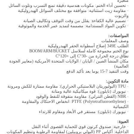
متغيرة
· تحسين أداء الختم: مكونات هندسية دقيقة تمنع التسرب وتلوث السائل
· مقاومة زيت استثنائية: متوافقة مع مختلف السوائل الهيدروليكية
والزيوت
· تصميم عالية الكفاءة: يقلل من وقت التوقف وتكاليف الصيانة
· تكوين المواد المستدامة: مصممة لتمديد عمر الخدمة والموثوقية
المواصفات:
وصف المعلمات
الطلب 349E إصلاح أسطوانة الحفر الهيدروليكية
نوع الختم مجموعة كاملة لسلاسل BOOM/ARM/BUCKET
نطاق درجة الحرارة من -30°C إلى +120°C
مكان المنشأ الصين / اليابان / الولايات المتحدة الأمريكية (معايير الجودة
العالمية)
وقت التنفيذ 7-15 يوما بعد تأكيد الدفع
مادة التكوين:
· TPU (البوليوريثان البلاستيكي الحراري): مقاومة ممتازة للكش ومرونة
· نيويورك (نايلون): قوة ميكانيكية عالية ومتانة
· NBR (القطن النترلي): مقاومة متفوقة للنفط والوقود
· PTFE (Polytetrafluoroethylene): انخفاض الاحتكاك والمقاومة
الكيميائية
· نيويورك (نايلون): مستقر في الأبعاد ومقاوم للارتداء
العبوة:
· خارجية: صندوق كرتون قوي للحماية القصوى أثناء النقل
الداخلية: أكياس PP (البولي بروبيلين) لمقاومة الرطوبة وتنظيم المكونات