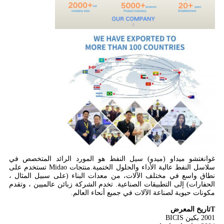
غوانغتشو ميداو (ميدو) سيل النفط هو المورد الرائد المتخصص في
سلاسل النفط عالية الأداء والحلول الختمية.منتجات Midao تستخدم على
نطاق واسع في مختلف الآلات، من معدات البناء (على سبيل المثال ،
الحفارات) إلى التطبيقات الصناعية. تخدم الشركة زبائن عالميين ، وتقدم
مكونات حيوية لصناعة الآلات في جميع أنحاء العالم.
T
تاريخ المعرض
2001 بكين BICIS