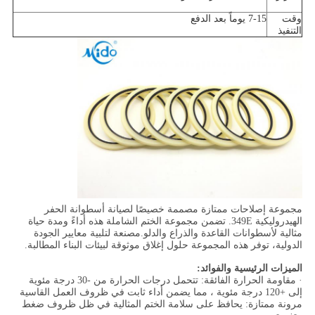
وقت
7-15 يوماً بعد الدفع
التنفيذ
مجموعة إصلاحات ممتازة مصممة خصيصًا لصيانة أسطوانة الحفر
الهيدروليكية 349E. تضمن مجموعة الختم الشاملة هذه أداءً ومدة حياة
مثالية لأسطوانات القاعدة والذراع والدلو.مصنعة لتلبية معايير الجودة
الدولية، توفر هذه المجموعة حلول إغلاق موثوقة لبيئات البناء المطالبة.
الميزات الرئيسية والفوائد:
· مقاومة الحرارة الفائقة: تتحمل درجات الحرارة من -30 درجة مئوية
إلى +120 درجة مئوية ، مما يضمن أداء ثابت في ظروف العمل القاسية
مرونة ممتازة: يحافظ على سلامة الختم المثالية في ظل ظروف ضغط