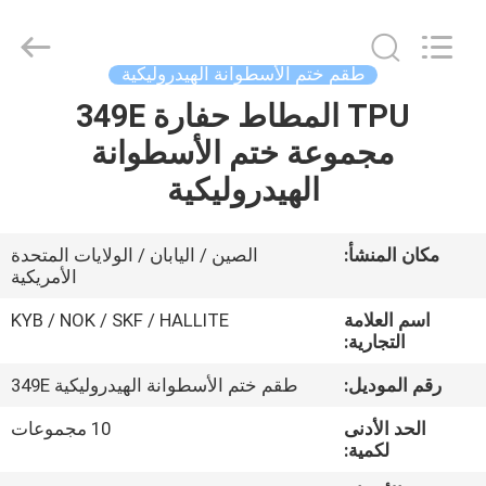
Tianhe
Qianjin
Midao
Oil
Seal
طقم ختم الأسطوانة الهيدروليكية
Firm.
All
Rights
TPU المطاط حفارة 349E
منزل
Reserved.
مجموعة ختم الأسطوانة
المنتجات
الهيدروليكية
حول
مكان المنشأ:
الصين / اليابان / الولايات المتحدة
الأمريكية
بنا
اسم العلامة
KYB / NOK / SKF / HALLITE
التجارية:
جولة
رقم الموديل:
طقم ختم الأسطوانة الهيدروليكية 349E
في
المعمل
الحد الأدنى
10 مجموعات
لكمية: