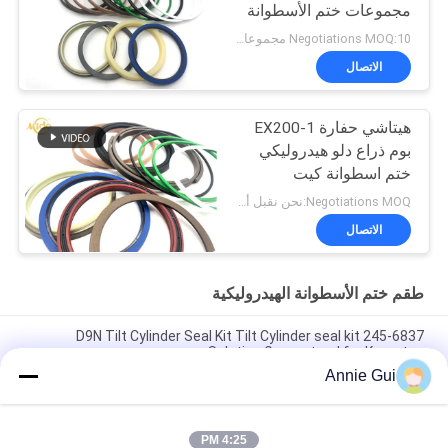
مجموعات ختم الأسطوانة
عالية الفعالية
Negotiations MOQ:10 مجموعات
الاتصال
هيتاشي حفارة EX200-1
بوم ذراع دلو هيدروليكي
ختم اسطوانة كيت
Negotiations MOQ:نحن نقبل أمر المحاكمة
الاتصال
طقم ختم الأسطوانة الهيدروليكية
245-6837 D9N Tilt Cylinder Seal Kit Tilt Cylinder seal kit
Solution Guaranteed for Komatsu
Annie Gui
4474521 مجموعة غطاء أسطوانة هيدروليكية عالية الجودة لحفارات
هيتاشي EX1200-5C EX1200-5D ZX1000K-3
4:25 PM