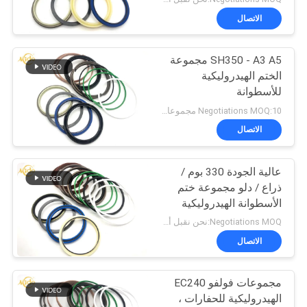
الاتصال
SH350 - A3 A5 مجموعة
الختم الهيدروليكية
للأسطوانة
Negotiations MOQ:10 مجموعات
الاتصال
عالية الجودة 330 بوم /
ذراع / دلو مجموعة ختم
الأسطوانة الهيدروليكية
للحفارة
Negotiations MOQ:نحن نقبل أمر المحاكمة
الاتصال
مجموعات فولفو EC240
الهيدروليكية للحفارات ،