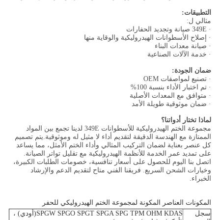
التطبيقات:
مثالي ل:
· 349E صيانة وتجديد الحفارات
· إصلاح الأسطوانات الهيدروليكية والوقاية منها
· صيانة معدات البناء
· خدمة الآلات الصناعية
ضمان الجودة:
· تصنيع لمواصفات OEM
· تم اختبار الأداء بنسبة 100%
· متوافق مع المعدات الأصلية
· ضمان موثوقية طويلة الأمد
لماذا تختار أدواتنا؟
مجموعة الختم الهيدروليكية للأسطوانات 349E لدينا تجمع بين المواد
الممتازة مع الهندسة الدقيقة لتقديم أداء لا مثيل له وموثوقية.يتم تصميم
كل عنصر بعناية لضمان التركيب المثالي وأداء الختم الأمثل، مما يساعد
على تمديد عمر الخدمة للأنظمة الهيدروليكية مع تقليل تواتر الصيانة.
اتصل بنا اليوم للحصول على أسعار تنافسية، خصومات الطلبات الكبيرة،
وخيارات الشحن السريع. فريقنا الفني متاح لتقديم الدعم والإرشاد
الخبراء.
المكونات العناصر المكونة لمجموعة الختم الهيدروليكي للحفر
سجل
SPGW SPGO SPGT SPGA SPG TPM OHM KDAS
(أودي) ،