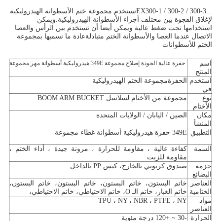
...
EX300-1 / 300-2 / 300-3
تستخدم مجموعة ختم الأسطوانة الهيدروليكية
لإغلاق الفجوة بين مختلف أجزاء الأسطوانة الهيدروليكية.ويمكن
استخدامها تحت ضغط عالية ويمكن أيضا أن تستخدم بين الرأس والعصا
الاتصال عندما العصا والأسطوانة الختم متبادلةعادة ما نسميها بمجموعة
الختم للأسطوانات
اسم
حفرة عالية الجودة إصلاح مجموعة 349E هيدروليكية أسطوانة مهر مجموعة
المنتج
استخدم
الحفرة
مجموعة الختم الهيدروليكية
في
نوع
مجموعة من الأختام لسلاسل BOOM ARM BUCKET
الأختام
مكان
الصين / اليابان / الولايات المتحدة
المنشأ
التطبيق
349E حفرة هيدروليكية أسطوانة غطاء مجموعة
السمة
كفاءة عالية ، مقاومة للحرارة ، مرونة جيدة ، أداء الختم ،
مقاومة للزيت
حزمة
صندوق كرتوني بالخارج، كيس PP بالداخل
البضائع
العناصر
خاتم البستون، خاتم البستون، خاتم البستون، خاتم البستون،
الختامية
خاتم الغبار، خاتم الـ O، خاتم الاحتياطي، خاتم الاحتياطي،
مواد
TPU ، NY ، NBR ، PTFE ، NY
العناصر
الحرارة
-30 ~ +120 درجة مئوية