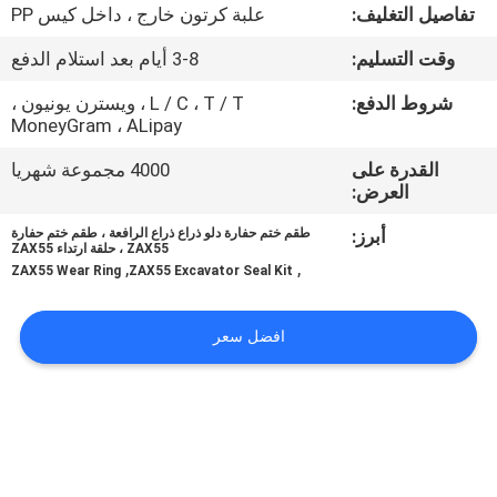
ضبط
تفاصيل التغليف:
علبة كرتون خارج ، داخل كيس PP
الجودة
وقت التسليم:
3-8 أيام بعد استلام الدفع
شروط الدفع:
L / C ، T / T ، ويسترن يونيون ،
اتصل
MoneyGram ، ALipay
بنا
القدرة على
4000 مجموعة شهريا
العرض:
أخبار
أبرز:
طقم ختم حفارة دلو ذراع ذراع الرافعة ، طقم ختم حفارة
ZAX55 ، حلقة ارتداء ZAX55
,
,
ZAX55 Wear Ring
ZAX55 Excavator Seal Kit
جميع
القضايا
افضل سعر
طلب
اقتباس