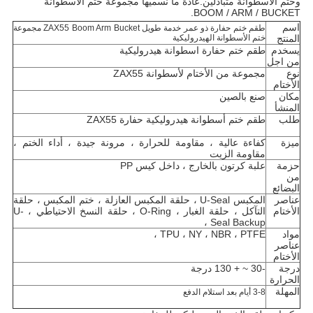
وختم الأسطوانة متبادلين.عادة ما نسميها مجموعة ختم الأسطوانة
BOOM / ARM / BUCKET.
اسم
طقم ختم حفارة ذو عمر خدمة طويل ZAX55 Boom Arm Bucket مجموعة
المنتج
ختم الأسطوانة الهيدروليكية
يسخدم
طقم ختم حفارة اسطوانة هيدروليكية
من اجل
نوع
مجموعة من الأختام لأسطوانة ZAX55
الأختام
مكان
صنع بالصين
المنشأ
طلب
طقم ختم أسطوانة هيدروليكية حفارة ZAX55
ميزة
كفاءة عالية ، مقاومة للحرارة ، مرونة جيدة ، أداء الختم ،
مقاومة الزيت
حزمة
علبة كرتون بالخارج ، داخل كيس PP
من
البضائع
عناصر
المكبس U-Seal ، حلقة المكبس العازلة ، ختم المكبس ، حلقة
الأختام
التآكل ، حلقة الغبار ، O-Ring ، حلقة النسخ الاحتياطي ، U-
Seal Backup ،
مواد
TPU ، NY ، NBR ، PTFE ،
عناصر
الأختام
درجة
-30 ~ + 130 درجة
الحرارة
المهلة
3-8 أيام بعد استلام الدفع