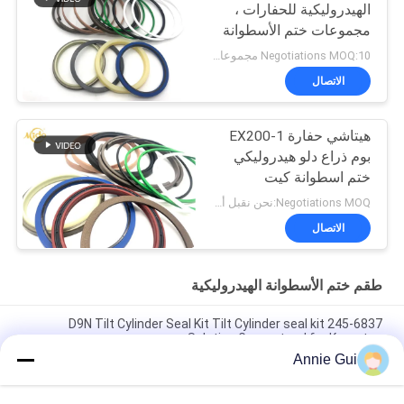
الهيدروليكية للحفارات ،
مجموعات ختم الأسطوانة
عالية الفعالية
Negotiations MOQ:10 مجموعات
الاتصال
هيتاشي حفارة EX200-1
بوم ذراع دلو هيدروليكي
ختم اسطوانة كيت
Negotiations MOQ:نحن نقبل أمر المحاكمة
الاتصال
طقم ختم الأسطوانة الهيدروليكية
245-6837 D9N Tilt Cylinder Seal Kit Tilt Cylinder seal kit
Solution Guaranteed for Komatsu
Annie Gui
4474521 مجموعة غطاء أسطوانة هيدروليكية عالية الجودة لحفارات
هيتاشي EX1200-5C EX1200-5D ZX1000K-3