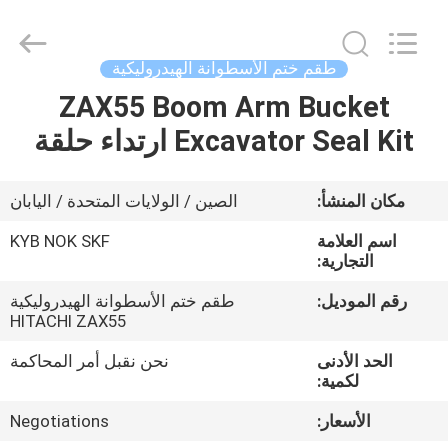
Tianhe
Qianjin
Midao
Oil
Seal
طقم ختم الأسطوانة الهيدروليكية
Firm.
All
Rights
ZAX55 Boom Arm Bucket
منزل
Reserved.
Excavator Seal Kit ارتداء حلقة
المنتجات
مكان المنشأ:
الصين / الولايات المتحدة / اليابان
حول
اسم العلامة
KYB NOK SKF
بنا
التجارية:
رقم الموديل:
طقم ختم الأسطوانة الهيدروليكية
HITACHI ZAX55
جولة
في
الحد الأدنى
نحن نقبل أمر المحاكمة
لكمية:
المعمل
الأسعار:
Negotiations