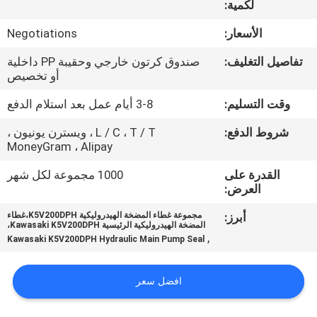
لكمية:
ضبط
الجودة
الأسعار:
Negotiations
تفاصيل التغليف:
صندوق كرتون خارجي وحقيبة PP داخلية
اتصل
أو تخصيص
بنا
وقت التسليم:
3-8 أيام عمل بعد استلام الدفع
شروط الدفع:
L / C ، T / T ، ويسترن يونيون ،
أخبار
MoneyGram ، Alipay
القدرة على
1000 مجموعة لكل شهر
العرض:
جميع
القضايا
أبرز:
مجموعة غطاء المضخة الهيدروليكية K5V200DPH،غطاء
المضخة الهيدروليكية الرئيسية Kawasaki K5V200DPH،
,
Kawasaki K5V200DPH Hydraulic Main Pump Seal
طلب
افضل سعر
اقتباس