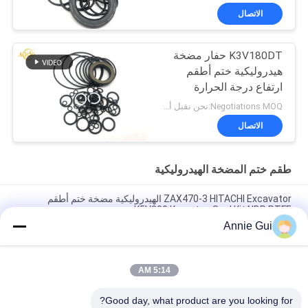
الاتصال
K3V180DT حفار مضخة
هيدروليكية ختم أطقم
ارتفاع درجة الحرارة
والضغط العالي
Negotiations MOQ:نحن نقبل أمر المحاكمة
الاتصال
طقم ختم المضخة الهيدروليكية
ZAX470-3 HITACHI Excavator الهيدروليكية مضخة ختم أطقم
K5V200 Komatsu Seal Kit NBR PTFE
Annie Gui
مجموعة ختم المضخة الهيدروليكية SBS120 مناسبة لمجموعة ختم
الحفارات موديلات CAT 320C D
5:14 AM
مجموعة الختم الهيدروليكي للضخة 708-2G-00024 HPV140 عالية
الأداء لـ PC300-7 PC350-7 PC360-7
Good day, what product are you looking for?