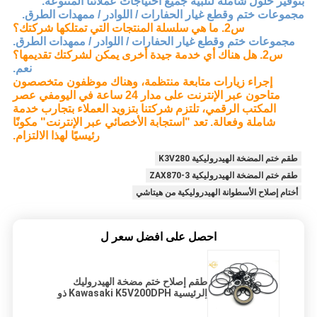
بتوفير حلول شاملة لتلبية جميع احتياجات عملائنا المتنوعة.
مجموعات ختم وقطع غيار الحفارات / اللوادر / ممهدات الطرق.
س2. ما هي سلسلة المنتجات التي تمتلكها شركتك؟
مجموعات ختم وقطع غيار الحفارات / اللوادر / ممهدات الطرق.
س2. هل هناك أي خدمة جيدة أخرى يمكن لشركتك تقديمها؟
نعم.
إجراء زيارات متابعة منتظمة، وهناك موظفون متخصصون
متاحون عبر الإنترنت على مدار 24 ساعة في اليوم
في عصر
المكتب الرقمي، تلتزم شركتنا بتزويد العملاء بتجارب خدمة
شاملة وفعالة. تعد "استجابة الأخصائي عبر الإنترنت" مكونًا
رئيسيًا لهذا الالتزام.
طقم ختم المضخة الهيدروليكية K3V280
طقم ختم المضخة الهيدروليكية ZAX870-3
أختام إصلاح الأسطوانة الهيدروليكية من هيتاشي
احصل على افضل سعر ل
طقم إصلاح ختم مضخة الهيدروليك
الرئيسية Kawasaki K5V200DPH ذو
أداء ختم عالي