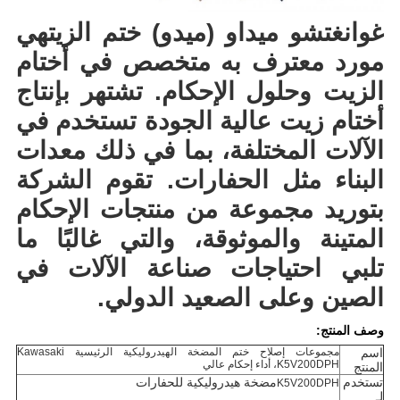
غوانغتشو ميداو (ميدو) ختم الزيت
هي
مورد معترف به متخصص في أختام
الزيت وحلول الإحكام. تشتهر بإنتاج
أختام زيت عالية الجودة تستخدم في
الآلات المختلفة، بما في ذلك معدات
البناء مثل الحفارات. تقوم الشركة
بتوريد مجموعة من منتجات الإحكام
المتينة والموثوقة، والتي غالبًا ما
تلبي احتياجات صناعة الآلات في
الصين وعلى الصعيد الدولي.
وصف المنتج:
اسم
مجموعات إصلاح ختم المضخة الهيدروليكية الرئيسية Kawasaki
K5V200DPH، أداء إحكام عالي
المنتج
تستخدم
مضخة هيدروليكية للحفارات
K5V200DPH
لـ