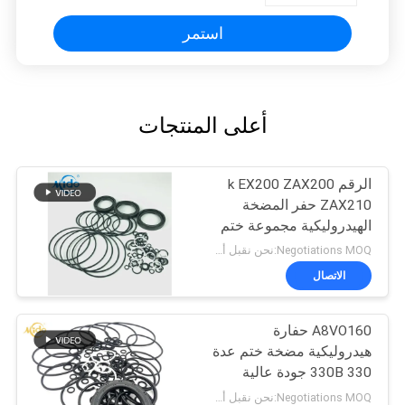
استمر
أعلى المنتجات
الرقم k EX200 ZAX200
ZAX210 حفر المضخة
الهيدروليكية مجموعة ختم
الضغط العالي
Negotiations MOQ:نحن نقبل أمر المحاكمة
الاتصال
A8VO160 حفارة
هيدروليكية مضخة ختم عدة
330 330B جودة عالية
Negotiations MOQ:نحن نقبل أمر المحاكمة