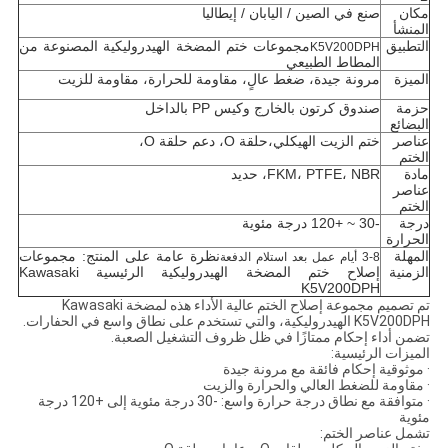
مكان
صنع في الصين / اليابان / إيطاليا
المنشأ
التطبيق
مجموعات ختم المضخة الهيدروليكية المصنوعة من
K5V200DPH
المطاط الطبيعي
الميزة
مرونة جيدة، ضغط عالٍ، مقاومة للحرارة، مقاومة للزيت
حزمة
صندوق كرتون بالخارج وكيس PP بالداخل
البضائع
عناصر
ختم الزيت الهيكلي،
حلقة O، دعم حلقة O،
الختم
مادة
FKM، PTFE، NBR، حديد
عناصر
الختم
درجة
-30 ~ +120 درجة مئوية
الحرارة
المهلة
نظرة عامة على المنتج: مجموعات
3-8 أيام عمل بعد استلام الدفعة
الزمنية
إصلاح ختم المضخة الهيدروليكية الرئيسية Kawasaki
K5V200DPH
تم تصميم مجموعة إصلاح الختم عالية الأداء هذه لمضخة Kawasaki
K5V200DPH الهيدروليكية، والتي تستخدم على نطاق واسع في الحفارات.
تضمن أداء إحكام ممتازًا في ظل ظروف التشغيل الصعبة.
الميزات الرئيسية:
· موثوقية إحكام فائقة مع مرونة جيدة
· مقاومة للضغط العالي والحرارة والزيت
· متوافقة مع نطاق درجة حرارة واسع: -30 درجة مئوية إلى +120 درجة
مئوية
تشمل عناصر الختم: