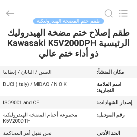
Tianhe
Qianjin
Midao
Oil
Seal
طقم ختم المضخة الهيدروليكية
Firm.
All
Rights
طقم إصلاح ختم مضخة الهيدروليك
منزل
Reserved.
الرئيسية Kawasaki K5V200DPH
المنتجات
ذو أداء ختم عالي
حول
مكان المنشأ:
الصين / اليابان / إيطاليا
بنا
اسم العلامة
DUCI (Italy) / MIDAO / N O K
التجارية:
جولة
إصدار الشهادات:
ISO9001 and CE
في
رقم الموديل:
مجموعة أختام المضخة الهيدروليكية
المعمل
K5V200DTH
الحد الأدنى
نحن نقبل أمر المحاكمة