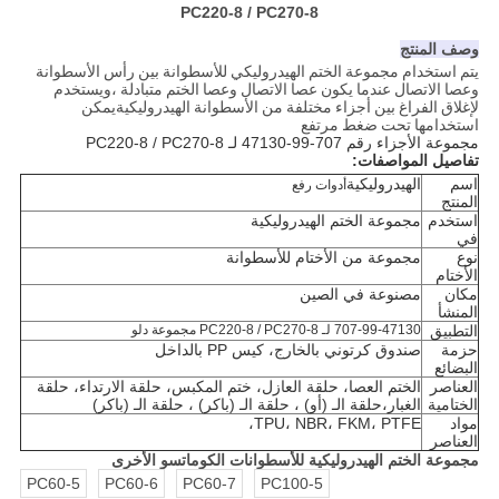
PC220-8 / PC270-8
وصف المنتج
يتم استخدام مجموعة الختم الهيدروليكي للأسطوانة بين رأس الأسطوانة
وعصا الاتصال عندما يكون عصا الاتصال وعصا الختم متبادلة ،ويستخدم
لإغلاق الفراغ بين أجزاء مختلفة من الأسطوانة الهيدروليكيةيمكن
استخدامها تحت ضغط مرتفع
مجموعة الأجزاء رقم 707-99-47130 لـ PC220-8 / PC270-8
تفاصيل المواصفات:
اسم
الهيدروليكية
أدوات رفع
المنتج
استخدم
مجموعة الختم الهيدروليكية
في
نوع
مجموعة من الأختام للأسطوانة
الأختام
مكان
مصنوعة في الصين
المنشأ
التطبيق
707-99-47130 لـ PC220-8 / PC270-8 مجموعة دلو
حزمة
صندوق كرتوني بالخارج، كيس PP بالداخل
البضائع
العناصر
الختم العصا، حلقة العازل، ختم المكبس، حلقة الارتداء، حلقة
الختامية
الغبار،
حلقة الـ (أو) ، حلقة الـ (باكر) ، حلقة الـ (باكر)
مواد
TPU، NBR، FKM، PTFE،
العناصر
مجموعة الختم الهيدروليكية للأسطوانات الكوماتسو الأخرى
PC60-5
PC60-6
PC60-7
PC100-5