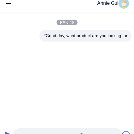
Annie Gui
4474521 مجموعة غطاء أسطوانة هيدروليكية عالية الجودة لحفارات
هيتاشي EX1200-5C EX1200-5D ZX1000K-3
6:46 PM
High Pressure 707-99-85350 PC2000-8 Arm BH Hydraulic
Cylinder Seal Kit
Good day, what product are you looking for?
فئات شعبية
جميع
طقم ختم الأسطوانة 
أطقم ختم حفارة
الهيدروليكية
طقم ختم صمام 
طقم ختم المضخة 
التحكم
الهيدروليكية
اقتران المطاط 
قطع غيار هيدروليكية
Centaflex
مجموعة الختم 
ختم زيت المطاط
المشترك الدواري