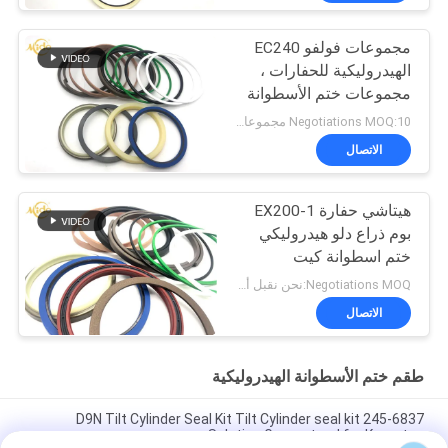
مجموعات فولفو EC240
الهيدروليكية للحفارات ،
مجموعات ختم الأسطوانة
عالية الفعالية
Negotiations MOQ:10 مجموعات
الاتصال
هيتاشي حفارة EX200-1
بوم ذراع دلو هيدروليكي
ختم اسطوانة كيت
Negotiations MOQ:نحن نقبل أمر المحاكمة
الاتصال
طقم ختم الأسطوانة الهيدروليكية
245-6837 D9N Tilt Cylinder Seal Kit Tilt Cylinder seal kit
Solution Guaranteed for Komatsu