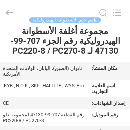
Tianhe
Qianjin
Midao
Oil
Seal
طقم ختم الأسطوانة الهيدروليكية
Firm.
All
Rights
مجموعة أغلفة الأسطوانة
منزل
Reserved.
الهيدروليكية رقم الجزء 707-99-
المنتجات
47130 لـ PC220-8 / PC270-8
حول
مكان المنشأ:
تايوان (الصين)، اليابان، الولايات المتحدة
الأمريكية
بنا
اسم العلامة
KYB , N O K , SKF , HALLITE , WYS ,Etc.
التجارية:
جولة
إصدار الشهادات:
CE
في
المعمل
رقم الموديل:
رقم القطعة 707-99-47130 لمجموعة دلو
PC220-8 / PC270-8