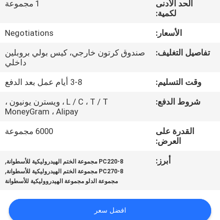
الحد الأدنى
1 مجموعة
ضبط
لكمية:
الجودة
الأسعار:
Negotiations
اتصل
تفاصيل التغليف:
صندوق كرتون خارجي، كيس بولي بروبلين
داخلي
بنا
وقت التسليم:
3-8 أيام عمل بعد الدفع
أخبار
شروط الدفع:
L / C ، T / T ، ويسترن يونيون ،
MoneyGram ، Alipay
القدرة على
6000 مجموعة
جميع
العرض:
القضايا
أبرز:
,
PC220-8 مجموعة الختم الهيدروليكية للأسطوانة
,
PC270-8 مجموعة الختم الهيدروليكية للأسطوانة
طلب
مجموعة الدلو مجموعة الهيدرووليكية للأسطوانة
اقتباس
افضل سعر