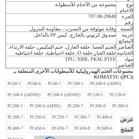
نوع
مجموعة من الأختام للأسطوانة
الأختام
707-98-29640
الجزء
رقم
السمة
وقاية موثوقة من التسرب ، مقاومة للبترول
حزمة
صندوق كرتوني بالخارج، كيس PP بالداخل
البضائع
العناصر
الختم العصا، حلقة العازل، ختم المكبس، حلقة الارتداء،
الختامية
حلقة الغبار،
حلقة O، حلقة احتياطية، حلقة احتياطية
مواد
TPU، NBR، FKM، PTFE
العناصر
مجموعات الختم الهيدروليكية للأسطوانات الأخرى المتعلقة بـ
KOMATSU ((PC))
PC60-5
PC60-6
PC60-7
PC100-5
PC100-6 ((4D95)
PC100-6 ((4D102)
PC200-6 ((6D102)
PC120-5
PC120-6
PC200-5
PC200-6 ((6D95)
PC200-7
PC200-8
PC300-6
PC300-7
PC350-6
PC350-7
PC360-7
PC400-6
عرض
PC400-7
PC450-6
PC450-7
PC450-8
PC600-6
المنتج