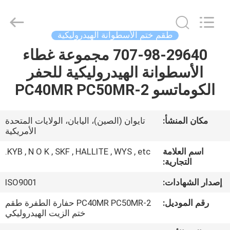
Tianhe
Qianjin
Midao
Oil
Seal
طقم ختم الأسطوانة الهيدروليكية
Firm.
All
Rights
707-98-29640 مجموعة غطاء
منزل
Reserved.
الأسطوانة الهيدروليكية للحفر
المنتجات
الكوماتسو PC40MR PC50MR-2
حول
مكان المنشأ:
تايوان (الصين)، اليابان، الولايات المتحدة
الأمريكية
بنا
اسم العلامة
KYB , N O K , SKF , HALLITE , WYS , etc.
التجارية:
جولة
إصدار الشهادات:
ISO9001
في
المعمل
رقم الموديل:
PC40MR PC50MR-2 حفارة الطفرة طقم
ختم الزيت الهيدروليكي