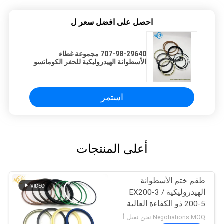
احصل على افضل سعر ل
707-98-29640 مجموعة غطاء
الأسطوانة الهيدروليكية للحفر الكوماتسو
PC40MR PC50MR-2
استمر
أعلى المنتجات
طقم ختم الأسطوانة
الهيدروليكية EX200-3 /
200-5 ذو الكفاءة العالية
EX200-3 / 200-5
Negotiations MOQ:نحن نقبل أمر المحاكمة