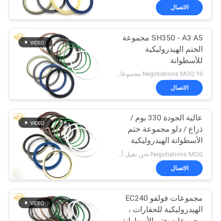
الاتصال
SH350 - A3 A5 مجموعة
الختم الهيدروليكية
للأسطوانة
Negotiations MOQ:10 مجموعات
الاتصال
عالية الجودة 330 بوم /
ذراع / دلو مجموعة ختم
الأسطوانة الهيدروليكية
للحفارة
Negotiations MOQ:نحن نقبل أمر المحاكمة
الاتصال
مجموعات فولفو EC240
الهيدروليكية للحفارات ،