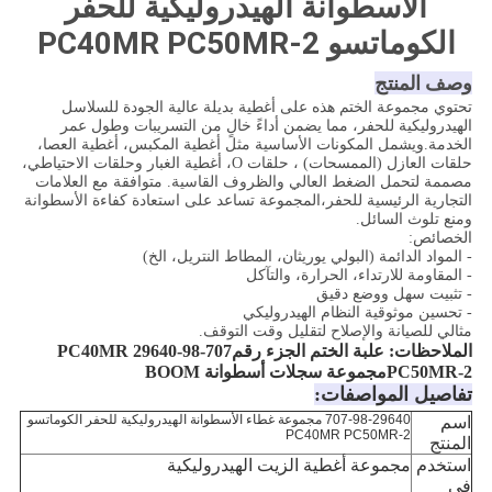
الأسطوانة الهيدروليكية للحفر
الكوماتسو PC40MR PC50MR-2
وصف المنتج
تحتوي مجموعة الختم هذه على أغطية بديلة عالية الجودة للسلاسل
الهيدروليكية للحفر، مما يضمن أداءً خالٍ من التسريبات وطول عمر
الخدمة.ويشمل المكونات الأساسية مثل أغطية المكبس، أغطية العصا،
حلقات العازل (الممسحات) ، حلقات O، أغطية الغبار وحلقات الاحتياطي،
مصممة لتحمل الضغط العالي والظروف القاسية. متوافقة مع العلامات
التجارية الرئيسية للحفر،المجموعة تساعد على استعادة كفاءة الأسطوانة
ومنع تلوث السائل.
الخصائص:
- المواد الدائمة (البولي يوريثان، المطاط النتريل، الخ)
- المقاومة للارتداء، الحرارة، والتآكل
- تثبيت سهل ووضع دقيق
- تحسين موثوقية النظام الهيدروليكي
مثالي للصيانة والإصلاح لتقليل وقت التوقف.
الملاحظات: علبة الختم الجزء رقم
707-98-29640 PC40MR
PC50MR-2
مجموعة سجلات أسطوانة BOOM
تفاصيل المواصفات:
707-98-29640 مجموعة غطاء الأسطوانة الهيدروليكية للحفر الكوماتسو
اسم
PC40MR PC50MR-2
المنتج
استخدم
مجموعة أغطية الزيت الهيدروليكية
في