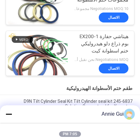
مجموعات ختم الأسطوانة
عالية الفعالية
Negotiations MOQ:10 مجموعات
الاتصال
هيتاشي حفارة EX200-1
بوم ذراع دلو هيدروليكي
ختم اسطوانة كيت
Negotiations MOQ:نحن نقبل أمر المحاكمة
الاتصال
طقم ختم الأسطوانة الهيدروليكية
245-6837 D9N Tilt Cylinder Seal Kit Tilt Cylinder seal kit
Solution Guaranteed for Komatsu
Annie Gui
4474521 مجموعة غطاء أسطوانة هيدروليكية عالية الجودة لحفارات
هيتاشي EX1200-5C EX1200-5D ZX1000K-3
7:05 PM
High Pressure 707-99-85350 PC2000-8 Arm BH Hydraulic