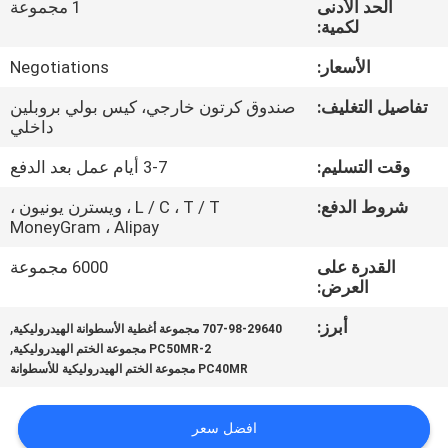
الحد الأدنى
1 مجموعة
ضبط
لكمية:
الجودة
الأسعار:
Negotiations
اتصل
تفاصيل التغليف:
صندوق كرتون خارجي، كيس بولي بروبلين
داخلي
بنا
وقت التسليم:
3-7 أيام عمل بعد الدفع
أخبار
شروط الدفع:
L / C ، T / T ، ويسترن يونيون ،
MoneyGram ، Alipay
القدرة على
6000 مجموعة
جميع
العرض:
القضايا
أبرز:
,
707-98-29640 مجموعة أغطية الأسطوانة الهيدروليكية
,
PC50MR-2 مجموعة الختم الهيدروليكية
طلب
PC40MR مجموعة الختم الهيدروليكية للأسطوانة
اقتباس
افضل سعر