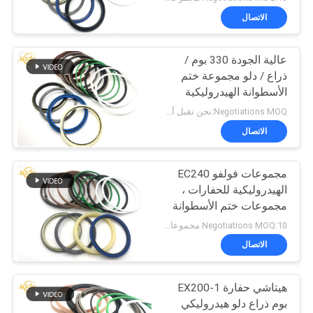
الاتصال
عالية الجودة 330 بوم /
ذراع / دلو مجموعة ختم
الأسطوانة الهيدروليكية
للحفارة
Negotiations MOQ:نحن نقبل أمر المحاكمة
الاتصال
مجموعات فولفو EC240
الهيدروليكية للحفارات ،
مجموعات ختم الأسطوانة
عالية الفعالية
Negotiations MOQ:10 مجموعات
الاتصال
هيتاشي حفارة EX200-1
بوم ذراع دلو هيدروليكي