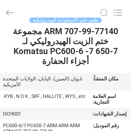
Tianhe
Qianjin
Midao
Oil
Seal
طقم ختم الأسطوانة الهيدروليكية
Firm.
All
Rights
707-99-77140 ARM مجموعة
منزل
Reserved.
ختم الزيت الهيدروليكي لـ
المنتجات
Komatsu PC600-6 -7 650-7
أجزاء الحفارة
حول
بنا
مكان المنشأ:
تايوان (الصين)، اليابان، الولايات المتحدة
الأمريكية
جولة
اسم العلامة
KYB , N O K , SKF , HALLITE , WYS , etc.
التجارية:
في
إصدار الشهادات:
ISO9001
المعمل
رقم الموديل:
PC600-6/7 PC650-7 ARM ARM ARM