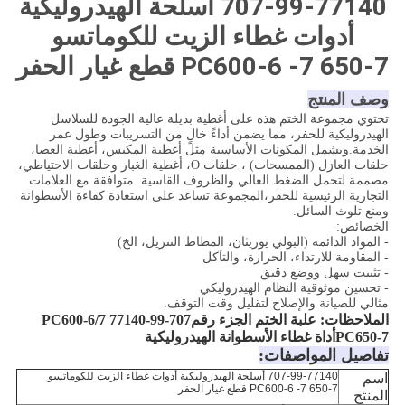
707-99-77140 أسلحة الهيدروليكية
أدوات غطاء الزيت للكوماتسو
PC600-6 -7 650-7 قطع غيار الحفر
وصف المنتج
تحتوي مجموعة الختم هذه على أغطية بديلة عالية الجودة للسلاسل
الهيدروليكية للحفر، مما يضمن أداءً خالٍ من التسريبات وطول عمر
الخدمة.ويشمل المكونات الأساسية مثل أغطية المكبس، أغطية العصا،
حلقات العازل (الممسحات) ، حلقات O، أغطية الغبار وحلقات الاحتياطي،
مصممة لتحمل الضغط العالي والظروف القاسية. متوافقة مع العلامات
التجارية الرئيسية للحفر،المجموعة تساعد على استعادة كفاءة الأسطوانة
ومنع تلوث السائل.
الخصائص:
- المواد الدائمة (البولي يوريثان، المطاط النتريل، الخ)
- المقاومة للارتداء، الحرارة، والتآكل
- تثبيت سهل ووضع دقيق
- تحسين موثوقية النظام الهيدروليكي
مثالي للصيانة والإصلاح لتقليل وقت التوقف.
الملاحظات: علبة الختم الجزء رقم
707-99-77140 PC600-6/7
PC650-7
أداة غطاء الأسطوانة الهيدروليكية
تفاصيل المواصفات:
707-99-77140 أسلحة الهيدروليكية أدوات غطاء الزيت للكوماتسو
اسم
PC600-6 -7 650-7 قطع غيار الحفر
المنتج