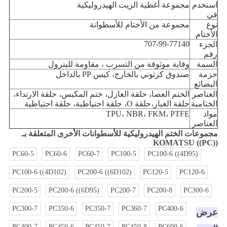
استخدم
مجموعة أغطية الزيت الهيدروليكية
في
نوع
مجموعة من الأختام للأسطوانة
الأختام
707-99-77140
الجزء
رقم
السمة
وقاية موثوقة من التسرب ، مقاومة للبترول
حزمة
صندوق كرتوني بالخارج، كيس PP بالداخل
البضائع
العناصر
الختم العصا، حلقة العازل، ختم المكبس، حلقة الارتداء،
الختامية
حلقة الغبار،
حلقة O، حلقة احتياطية، حلقة احتياطية
مواد
TPU، NBR، FKM، PTFE
العناصر
مجموعات الختم الهيدروليكية للأسطوانات الأخرى المتعلقة بـ
KOMATSU ((PC))
PC60-5
PC60-6
PC60-7
PC100-5
PC100-6 ((4D95)
PC100-6 ((4D102)
PC200-6 ((6D102)
PC120-5
PC120-6
PC200-5
PC200-6 ((6D95)
PC200-7
PC200-8
PC300-6
PC300-7
PC350-6
PC350-7
PC360-7
PC400-6
عرض
PC400-7
PC450-6
PC450-7
PC450-8
PC600-6