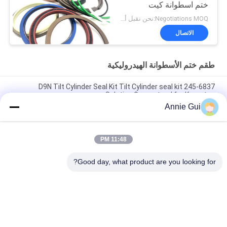
ختم اسطوانة كيت
Negotiations MOQ:نحن نقبل أمر المحاكمة
الاتصال
طقم ختم الأسطوانة الهيدروليكية
245-6837 D9N Tilt Cylinder Seal Kit Tilt Cylinder seal kit
Solution Guaranteed for Komatsu
Annie Gui
4474521 مجموعة غطاء أسطوانة هيدروليكية عالية الجودة لحفارات
هيتاشي EX1200-5C EX1200-5D ZX1000K-3
11:48 PM
High Pressure 707-99-85350 PC2000-8 Arm BH Hydraulic
Cylinder Seal Kit
Good day, what product are you looking for?
فئات شعبية
جميع
طقم ختم الأسطوانة 
أطقم ختم حفارة
الهيدروليكية