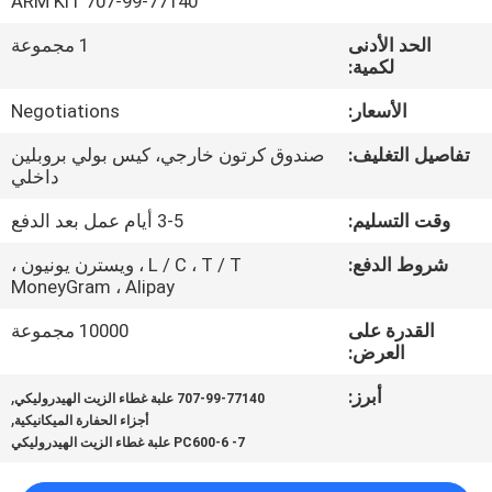
ARM KIT 707-99-77140
ضبط
الحد الأدنى
1 مجموعة
الجودة
لكمية:
الأسعار:
Negotiations
اتصل
بنا
تفاصيل التغليف:
صندوق كرتون خارجي، كيس بولي بروبلين
داخلي
وقت التسليم:
3-5 أيام عمل بعد الدفع
أخبار
شروط الدفع:
L / C ، T / T ، ويسترن يونيون ،
MoneyGram ، Alipay
جميع
القدرة على
10000 مجموعة
القضايا
العرض:
أبرز:
,
707-99-77140 علبة غطاء الزيت الهيدروليكي
طلب
,
أجزاء الحفارة الميكانيكية
اقتباس
PC600-6 -7 علبة غطاء الزيت الهيدروليكي