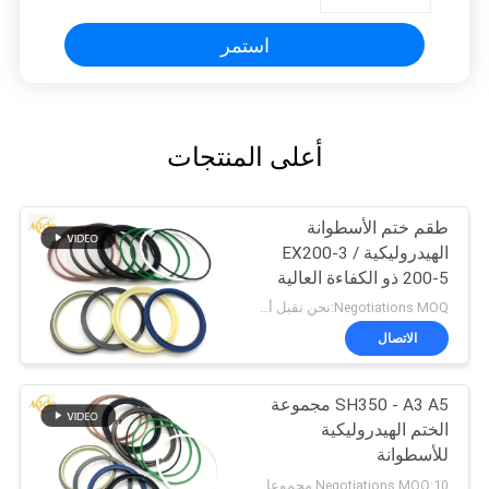
استمر
أعلى المنتجات
طقم ختم الأسطوانة
الهيدروليكية EX200-3 /
200-5 ذو الكفاءة العالية
EX200-3 / 200-5
Negotiations MOQ:نحن نقبل أمر المحاكمة
الاتصال
SH350 - A3 A5 مجموعة
الختم الهيدروليكية
للأسطوانة
Negotiations MOQ:10 مجموعات