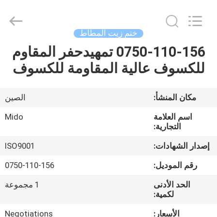
Tianhe
Qianjin
Midao
Oil
Seal
ختم زيت المطاط
Firm.
All
Rights
0750-110-156 تمهيدحفر المقاوم
منزل
Reserved.
للكسوف عالية المقاومة للكسوف
المنتجات
مكان المنشأ:
الصين
حول
اسم العلامة
Mido
بنا
التجارية:
إصدار الشهادات:
ISO9001
جولة
رقم الموديل:
0750-110-156
في
الحد الأدنى
1 مجموعة
المعمل
لكمية:
الأسعار:
Negotiations