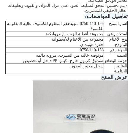
معايير الوثائق الصناعية.
• يتم تحسين التدفق لتسليط الضوء على مزايا المواد، والقيود، وتطبيقات
العالم الحقيقي للمشترين.
تفاصيل المواصفات:
اسم المنتج
0750-110-156 تمهيدحفر المقاوم للكسوف عالية المقاومة
للكسوف
استخدم في
مجموعة أغطية الزيت الهيدروليكية
نوع الأختام
مجموعة من الأختام للأسطوانة
النموذج
حفرة هيونداي
الجزء رقم
0750-110-156
السمة
موثوقية خالية من التسرب، مرونة دائمة
حزمة البضائع
صندوق كرتون خارج، كيس PP داخل أو تخصيص
العناصر
سجل محور المحور
الختامية
عرض المنتج