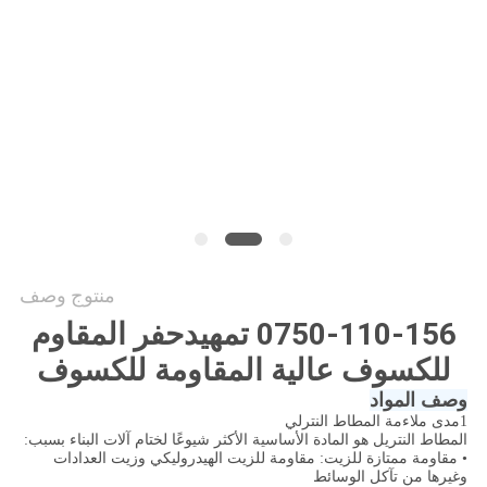
VIDEOS
خريطة
الموقع
سياسة
الخصوصية
منتوج وصف
0750-110-156 تمهيدحفر المقاوم
للكسوف عالية المقاومة للكسوف
وصف المواد
1مدى ملاءمة المطاط النترلي
المطاط النتريل هو المادة الأساسية الأكثر شيوعًا لختام آلات البناء بسبب:
• مقاومة ممتازة للزيت: مقاومة للزيت الهيدروليكي وزيت العدادات
وغيرها من تآكل الوسائط