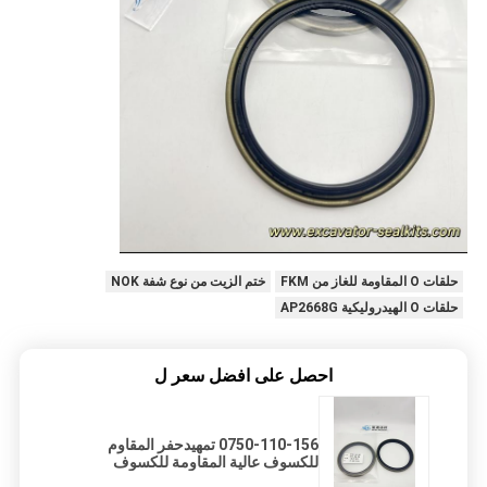
حلقات O المقاومة للغاز من FKM
ختم الزيت من نوع شفة NOK
حلقات O الهيدروليكية AP2668G
احصل على افضل سعر ل
0750-110-156 تمهيدحفر المقاوم
للكسوف عالية المقاومة للكسوف