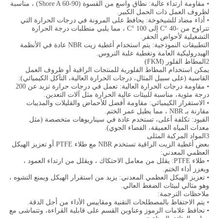
• مقاومة ارتداء عالية: نطاق واسع من القسوة (Shore A 60-90) ، مناسبة
لظروف العمل ذات الحمل الكبير.
• أداء مضاد للشيخوخة: يحافظ على المرونة في درجات الحرارة التي
تتراوح من -40 °C إلى 100 °C ، مما يلبي متطلبات درجة الحرارة
التشغيلية لأحواض الحفر.
التطبيقات النموذجية: يتم استخدام أغطية زيت NBR عادة في الأنظمة
الهيدروليكية العامة وتغطية علبة التروس.
2المطاط الفلور (FKM)
يمكن استخدام المطاط الفلورية للمنتجات الراقية أو ظروف العمل
القاسية (على سبيل المثال، درجات الحرارة العالية، التآكل الكيميائي):
• مقاومة درجات الحرارة العالية: تعمل في درجات حرارة تزيد عن 200
درجة مئوية، مناسبة للبيئات عالية الحرارة مثل آلات التعدين.
• الاستقرار الكيميائي: مقاومة أفضل للأحماض والقليلات والمذيبات
مقارنة بـ NBR ، مما يطيل عمر الختم.
القيود: تكلفة أعلى، تستخدم عادة في سيناريوهات متخصصة (مثل
معدات المياه العميقة، الفضاء الجوي).
3المواد المركبة المثلى
بعض أغطية الزيت الراقية تستخدم NBR مع طلاء PTFE أو تعزيز الهيكل
العظمي المعدني:
• طلاء PTFE: يقلل من معامل الاحتكاك ، ويقلل من ارتداء العمود ،
ويعزز أداء الختم.
• تعزيز الهيكل العظمي المعدني: يزيد من استقرار الهيكل ويمنع التشوه ،
وهو مثالي لبيئات الضغط العالي.
ملاحظات الترجمة:
• يتم الاحتفاظ بالمصطلحات التقنية ومقاييس الأداء من أجل الدقة.
• تحافظ علامات الرموز وعناوين القسم على قابلية القراءة، وتتماشى مع