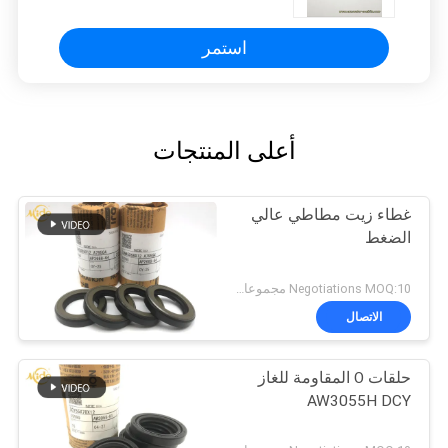
استمر
أعلى المنتجات
غطاء زيت مطاطي عالي
الضغط
Negotiations MOQ:10 مجموعات
الاتصال
حلقات O المقاومة للغاز
AW3055H DCY