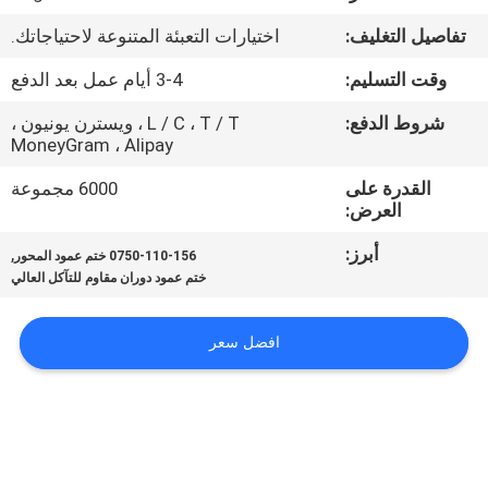
ضبط
تفاصيل التغليف:
اختيارات التعبئة المتنوعة لاحتياجاتك.
الجودة
وقت التسليم:
3-4 أيام عمل بعد الدفع
اتصل
شروط الدفع:
L / C ، T / T ، ويسترن يونيون ،
MoneyGram ، Alipay
بنا
القدرة على
6000 مجموعة
العرض:
أخبار
أبرز:
,
0750-110-156 ختم عمود المحور
ختم عمود دوران مقاوم للتآكل العالي
جميع
القضايا
افضل سعر
طلب
اقتباس