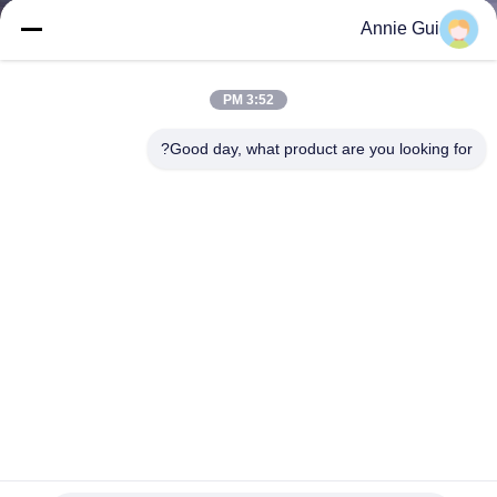
ضبط
Annie Gui
الجودة
3:52 PM
اتصل
Good day, what product are you looking for?
بنا
أخبار
جميع
القضايا
طلب
اقتباس
EX400-5 كيس مهر المضخة الهيدروليكية كاواساكي HITACHI
مجموعات إصلاح المضخة الرئيسية