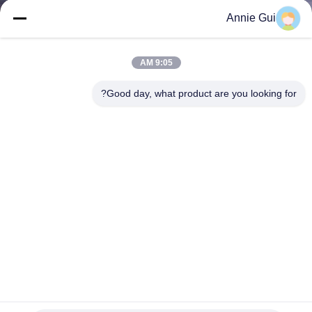
ضبط
Annie Gui
الجودة
9:05 AM
اتصل
Good day, what product are you looking for?
بنا
أخبار
جميع
القضايا
طلب
اقتباس
طقم إصلاح ختم مضخة K3V140DT يناسب DH300-5 SK330-6E
طقم ختم مضخة هيدروليكية