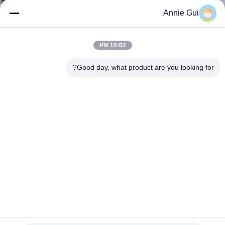
ضبط
Annie Gui
الجودة
10:02 PM
اتصل
Good day, what product are you looking for?
بنا
أخبار
جميع
القضايا
طلب
اقتباس
R220-5 طقم ختم صمام التحكم KMX15N KMX15NA حفارة O
Ring Seal Kit