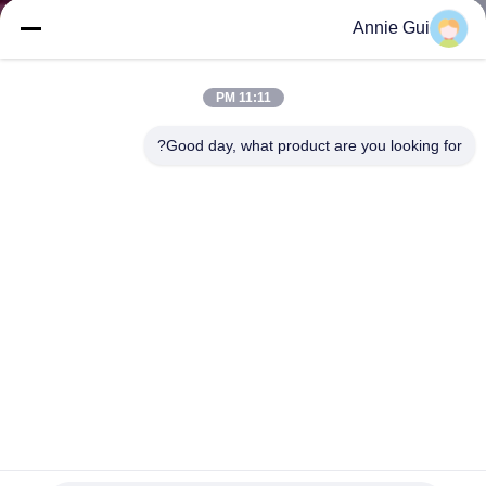
ضبط
Annie Gui
الجودة
11:11 PM
اتصل
Good day, what product are you looking for?
بنا
أخبار
جميع
القضايا
طلب
اقتباس
215 * 192 * 17 مجموعة الختم العائم الميكانيكية 1920 طقم إصلاح
الخط الهيدروليكي