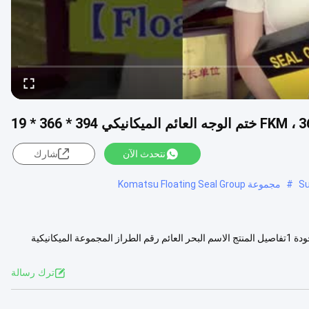
نتحدث الآن
شارك
#
مجموعة Komatsu Floating Seal Group
سعر المصنع 3660 الحجم (394*366*19) مجموعة طوابع ميكانيكية عالية الجودة 1تفاصيل المنتج الاسم البحر العائم رقم الطراز المجموعة الميكانيكية
لمزيد
ترك رسالة