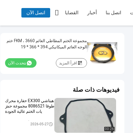

ت
اتصل بنا
أخبار
القضايا
اتصل الآن
مجموعة الختم المطاطي العائم FKM ، 3660 ختم
الوجه العائم الميكانيكي 394 * 366 * 19
اقرأ المزيد
نتحدث الآن
فيديوهات ذات صلة
هيتاشي EX300 حفارة محرك
طوقا 8086521 مجموعة حش
يات الختم عالية الجودة
أطقم ختم حفارة
2026-05-27
00:26