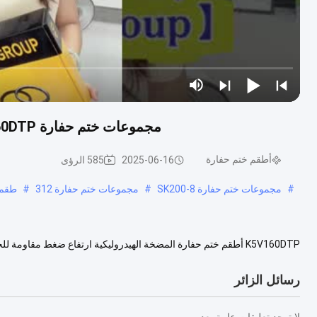
مجموعات ختم حفارة K5V160DTP المقاومة للحرارة Shore 70 Pump Seal Kits
أطقم ختم حفارة
2025-06-16
585 الرؤى
#
مجموعات ختم حفارة SK200-8
#
مجموعات ختم حفارة 312
#
طقم خ
الهيدروليكية ارتفاع ضغط مقاومة للحرارة يسخدم من اجل مضخة K5V160DTPمضخة هيد...
رسائل الزائر