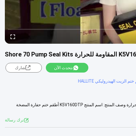
نتحدث الآن
شارك
تم الزيت الهيدروليكي HALLITE
K5V160DTP أطقم ختم حفارة المضخة الهيدروليكية ارتفاع ضغط مقاومة للحرارة وصف المنتج: اسم المنتج K5V160DTP أطقم ختم حفارة المضخة
عرض المزيد
ترك رسالة