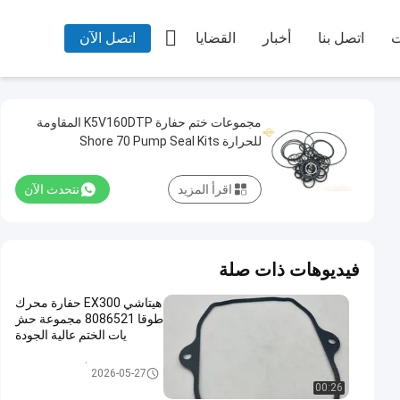

ت
اتصل بنا
أخبار
القضايا
اتصل الآن
مجموعات ختم حفارة K5V160DTP المقاومة
للحرارة Shore 70 Pump Seal Kits
اقرأ المزيد
نتحدث الآن
فيديوهات ذات صلة
هيتاشي EX300 حفارة محرك
طوقا 8086521 مجموعة حش
يات الختم عالية الجودة
أطقم ختم حفارة
2026-05-27
00:26