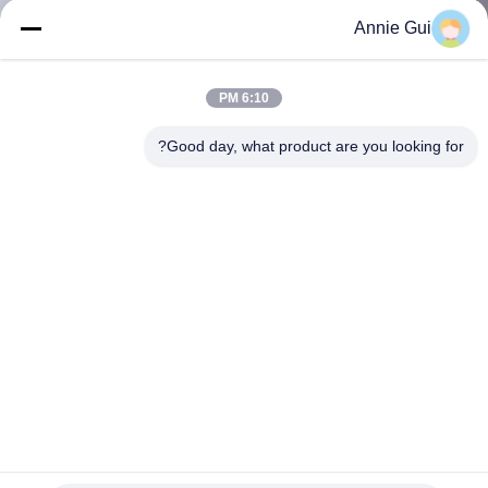
ضبط
Annie Gui
الجودة
6:10 PM
اتصل
Good day, what product are you looking for?
بنا
أخبار
جميع
القضايا
طلب
اقتباس
أطقم ختم أسطوانة حفارة OEM 305 306 305.5