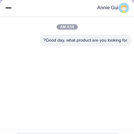
ضبط
Annie Gui
الجودة
4:56 AM
اتصل
Good day, what product are you looking for?
بنا
أخبار
جميع
القضايا
طلب
اقتباس
مضخة هيدروليكية APV132 PC400-6 PC450-6 طقم ختم مضخة
هيدروليكية عالية الضغط