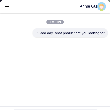
ضبط
Annie Gui
الجودة
5:09 AM
اتصل
Good day, what product are you looking for?
بنا
أخبار
جميع
القضايا
طلب
اقتباس
جودة ممتازة من Cat320 B / C / D مركز الدوار المشترك مهر
مجموعة للحفر كاتربيلر