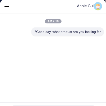
ضبط
Annie Gui
الجودة
7:16 AM
اتصل
Good day, what product are you looking for?
بنا
أخبار
جميع
القضايا
طلب
اقتباس
6V8081 2824350 3290411 محرك الدرجة الختم الشفاه 12HNA
140HNA 160HNA 163HNA 12H 12G 140H 140G 130G 160G
160HES