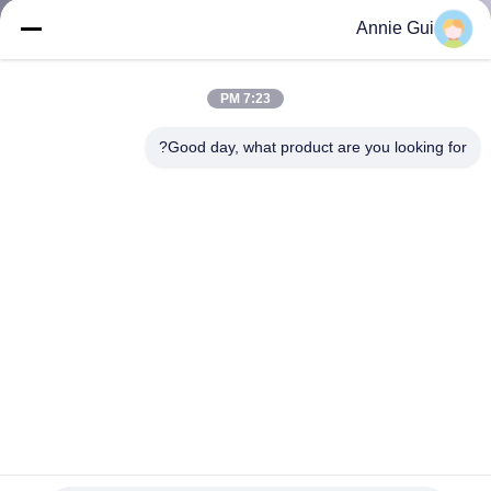
ضبط
Annie Gui
الجودة
7:23 PM
اتصل
Good day, what product are you looking for?
بنا
أخبار
جميع
القضايا
طلب
اقتباس
كوماتسو PC1250-7 PC400-7 حفرة طوق أسطوانة الختم مجموعة
الجزء 707-99-72370 الكثير من المخزون إصلاح النظام
الهيدروليكي