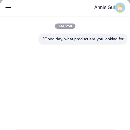
ضبط
Annie Gui
الجودة
8:50 AM
اتصل
Good day, what product are you looking for?
بنا
أخبار
جميع
القضايا
طلب
اقتباس
707-98-23870 أدوات التغليف للأسطوانة الهيدروليكية الذراع
لشركة كوماتسو PC30MR-2 30MR-3 35MR-2 35MR-3 أجزاء
الحفر