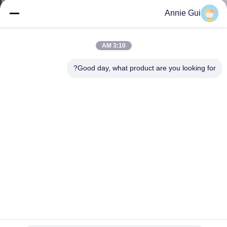
ضبط
Annie Gui
الجودة
3:10 AM
اتصل
Good day, what product are you looking for?
بنا
أخبار
جميع
القضايا
طلب
اقتباس
707-99-67280 أسلحة هيدروليكية أسطوانة غطاء مجموعة
للكوماتسو PC350-7 نماذج الحفر