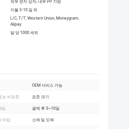
외부 판지 상자, 내부 PP 가방
지불 3-10 일 뒤
L/C, T/T, Western Union, Moneygram,
Alipay
달 당 1000 세트
OEM 서비스 가능
또는 비표준:
표준 크기
임:
결제 후 3~10일
 타입:
소매 및 도매