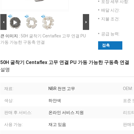
포장 세부 사항:
배달 시간:
지불 조건:
공급 능력:
큰 이미지 :
50H 굴착기 Centaflex 고무 연결 PU
가동 가능한 구동축 연결
접촉
50H 굴착기 Centaflex 고무 연결 PU 가동 가능한 구동축 연결
설명
재료:
NBR 천연 고무
OEM:
색상:
하얀색
표준 
판매 후 서비스:
온라인 서비스 지원
리드타
사용 가능:
재고 있음
판매의