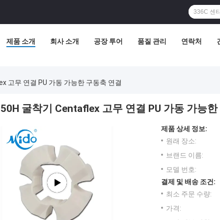
제품 소개
회사 소개
공장 투어
품질 관리
연락처
flex 고무 연결 PU 가동 가능한 구동축 연결
50H 굴착기 Centaflex 고무 연결 PU 가동 가능
제품 상세 정보:
원래 장소:
브랜드 이름:
모델 번호:
결제 및 배송 조건:
최소 주문 수량:
가격: