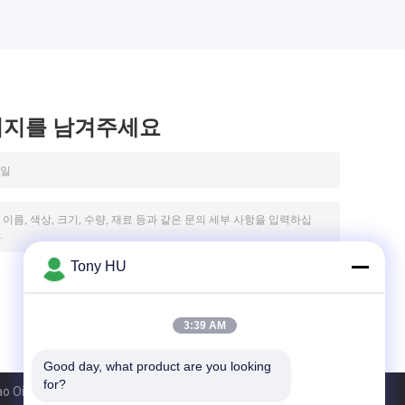
시지를 남겨주세요
Tony HU
3:39 AM
Good day, what product are you looking 
for?
Oil Seal Firm. All Rights Reserved.