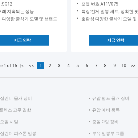
17 Sg20 Sg25 Suit Fit cat
품, 대량 주문 할인, 빠른 글
:SG12
모델 번호:A11V075
E320b E330b E330 M315D2
송
오래 지속되는 성능
특징:전체 밀봉 세트, 정확한 핏 및 오래 
2 M320d2
다양한 굴삭기 모델 및 브랜드에 적합
호환성:다양한 굴삭기 모델 및 브랜
지금 연락
지금 연락
e 1 of 15
|<
<<
1
2
3
4
5
6
7
8
9
10
>>
 실린더 물개 장비
유압 펌프 물개 장비
플렉스 고무 결합
유압 예비 품목
 오일 시일
충돌 O링 장비
 실린더 피스톤 밀봉
부유 밀봉부 그룹