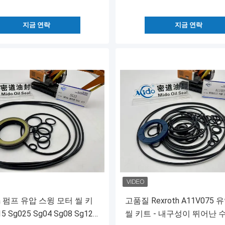
지금 연락
지금 연락
ba 펌프 유압 스윙 모터 씰 키
고품질 Rexroth A11V075
5 Sg025 Sg04 Sg08 Sg12
씰 키트 - 내구성이 뛰어난 