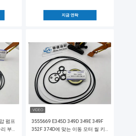
지금 연락
 유압 펌프
3555669 E345D 349D 349E 349F
수리 부
352F 374D에 맞는 이동 모터 씰 키