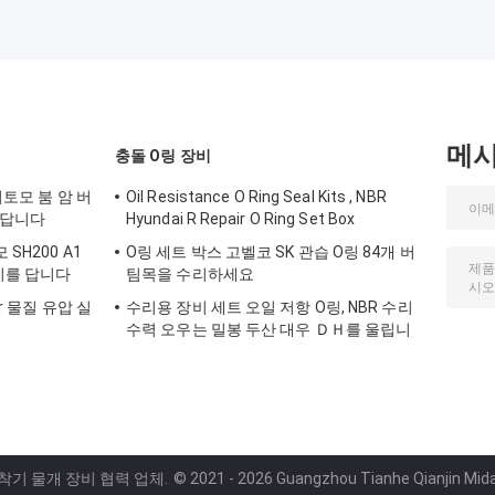
메
충돌 O링 장비
미토모 붐 암 버
Oil Resistance O Ring Seal Kits , NBR
 답니다
Hyundai R Repair O Ring Set Box
SH200 A1
O링 세트 박스 고벨코 SK 관습 O링 84개 버
장비를 답니다
팀목을 수리하세요
r 물질 유압 실
수리용 장비 세트 오일 저항 O링, NBR 수리
수력 오우는 밀봉 두산 대우 ＤＨ를 울립니
다
굴착기 물개 장비 협력 업체.
© 2021 - 2026 Guangzhou Tianhe Qianjin Midao 