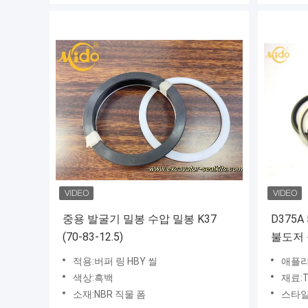
중용 발굴기 밀봉 수압 밀봉 K37
D375
(70-83-12.5)
불도저 승
비를 
적용:버퍼 링 HBY 씰
애플리
색상:흑백
재료:TP
소재:NBR 직물 폼
스타일:7