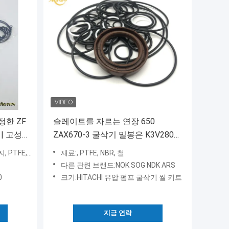
진정한 ZF
슬레이트를 자르는 연장 650
 | 고성
ZAX670-3 굴삭기 밀봉은 K3V280
유압펌프 오일 실 장비를 장비를 답
 NBR, NY
재료:, PTFE, NBR, 철
니다
다른 관련 브랜드:NOK SOG NDK ARS
0
크기:HITACHI 유압 펌프 굴삭기 씰 키트
지금 연락