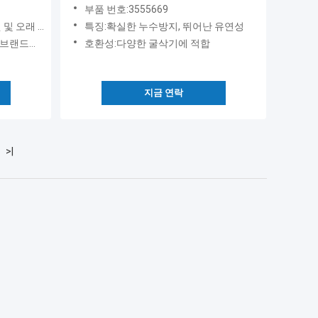
로벌 배
트
부품 번호:3555669
지속되는 성능
특징:확실한 누수방지, 뛰어난 유연성
드에 적합
호환성:다양한 굴삭기에 적합
지금 연락
>|