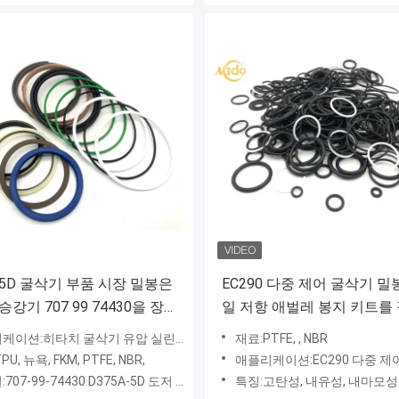
A 5D 굴삭기 부품 시장 밀봉은
EC290 다중 제어 굴삭기 밀
강기 707 99 74430을 장
일 저항 애벌레 봉지 키트를
답니다
답니다
케이션:히타치 굴삭기 유압 실린더
재료:PTFE, , NBR
U, 뉴욕, FKM, PTFE, NBR,
애플리케이션:EC290 다중 제
07-99-74430 D375A-5D 도저 리프트 키트
특징:고탄성, 내유성, 내마모성 및 