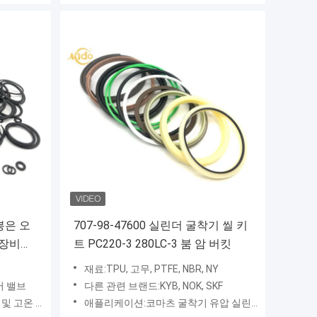
봉은 오
707-98-47600 실린더 굴착기 씰 키
 장비를
트 PC220-3 280LC-3 붐 암 버킷
재료:TPU, 고무, PTFE, NBR, NY
어 밸브
다른 관련 브랜드:KYB, NOK, SKF
고온 저항성
애플리케이션:코마츠 굴착기 유압 실린더