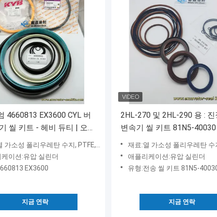
4660813 EX3600 CYL 버
2HL-270 및 2HL-290 용 : 
기 씰 키트 - 헤비 듀티 | 오래
변속기 씰 키트 81N5-40030
능 및 누출이없는 솔루션
가소성 폴리우레탄 수지, PTFE, NBR, NY
재료:열 가소성 폴리우레탄 수지, PTFE,
케이션:유압 실린더
애플리케이션:유압 실린더
660813 EX3600
유형:전송 씰 키트 81N5-4003
지금 연락
지금 연락