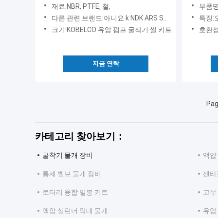
는 장비를 갖춥니다
Sg15 Sg
재료:NBR, PTFE, 철,
부품명
E200b 
다른 관련 브랜드:아니요 k NDK ARS SOG
특징:
M317D
크기:KOBELCO 유압 펌프 굴삭기 씰 키트
호환성:
지금 연락
Pag
카테고리 찾아보기：
굴착기 물개 장비
액압
통제 벨브 물개 장비
센타
로터리 융합 밀봉 키트
고무
액압 실린더 막대 물개
유압