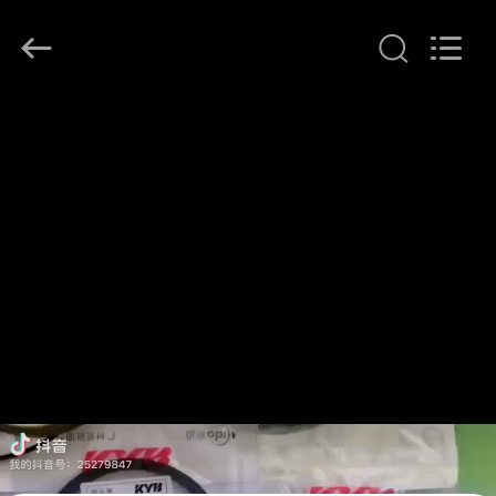
2021
-
2026
Guangzhou
Tianhe
Qianjin
Midao
Oil
홈
Seal
Firm.
All
Rights
Reserved.
제
품
소
개
회
사