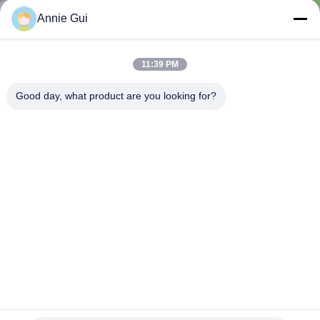
소
Annie Gui
개
11:39 PM
공
Good day, what product are you looking for?
장
투
어
품
질
관
KYB N O K SKF 수압 실린더 밀봉 키트 EC360 발굴기 밀봉
리
키트