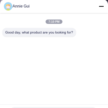
소
Annie Gui
개
7:10 PM
공
Good day, what product are you looking for?
장
투
어
품
질
관
리
1180-00536 를 사용 하 여고부착 저항 발굴기 축 셰프 밀봉