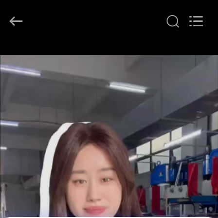
2021
-
2026
Guangzhou
Tianhe
Qianjin
Midao
Oil
홈
Seal
Firm.
All
Rights
Reserved.
제
품
소
개
회
사